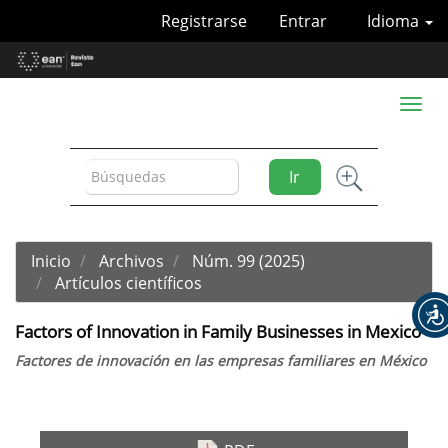
Navegación
Registrarse
Entrar
Idioma
principal
Contenido
principal
Barra
Toggl
lateral
naviga
Ir
Inicio
Archivos
Núm. 99 (2025)
Artículos científicos
Factors of Innovation in Family Businesses in Mexico
Factores de innovación en las empresas familiares en México
Barra