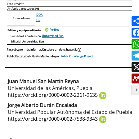
Declaraciones de autoría
Este artículo
Otros artículos
Esta revista
Artículos aceptados
0%
DOAJ
Indexado en
GS
Perfiles
Editor y equipo editorial
Sociedad académica
Universidad Ean
Editorial
Universidad Ean
Para obtener más información sobre un dato, haga clic
Public Facts Label
- Plugin Mantenido por
Public Knowledge Project
Juan Manuel San Martín Reyna
Contenido
Universidad de las Américas, Puebla
principal
https://orcid.org/0000-0002-2261-9635
del
Jorge Alberto Durán Encalada
Universidad Popular Autónoma del Estado de Puebla
artículo
https://orcid.org/0000-0002-7538-9343