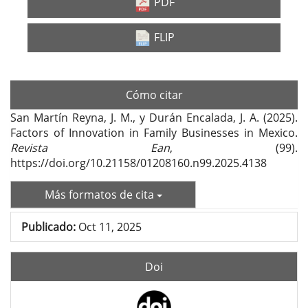
lateral
PDF
del
FLIP
artículo
Cómo citar
San Martín Reyna, J. M., y Durán Encalada, J. A. (2025).
Factors of Innovation in Family Businesses in Mexico.
Revista Ean
, (99).
https://doi.org/10.21158/01208160.n99.2025.4138
Más formatos de cita
Publicado:
Oct 11, 2025
Doi