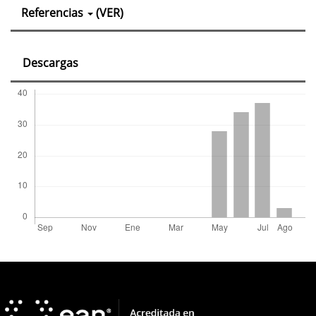
Detalles
Referencias
(VER)
del
artículo
Descargas