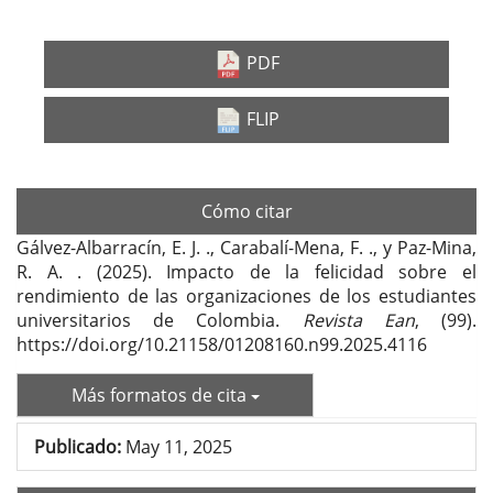
Barra
lateral
PDF
del
FLIP
artículo
Cómo citar
Gálvez-Albarracín, E. J. ., Carabalí-Mena, F. ., y Paz-Mina,
R. A. . (2025). Impacto de la felicidad sobre el
rendimiento de las organizaciones de los estudiantes
universitarios de Colombia.
Revista Ean
, (99).
https://doi.org/10.21158/01208160.n99.2025.4116
Más formatos de cita
Publicado:
May 11, 2025