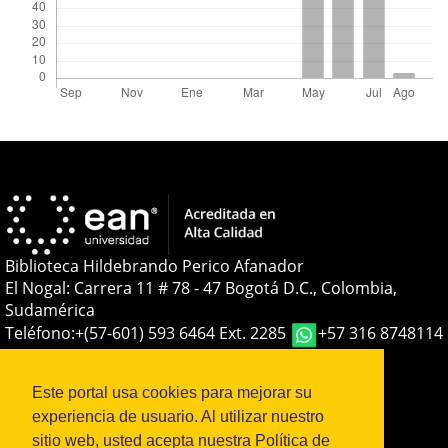
Biblioteca Hildebrando Perico Afanador
El Nogal: Carrera 11 # 78 - 47 Bogotá D.C., Colombia,
Sudamérica
Teléfono:
+(57-601) 593 6464 Ext. 2285
+57 316 8748114
E-mail:
soporteojs@universidadean.edu.co
-
biblioteca@universidadean.edu.co
Este portal usa cookies para mejorar su
experiencia de usuario. Al utilizar nuestro
sitio web, usted acepta nuestra Política de
Sistema OJS - Metabiblioteca |