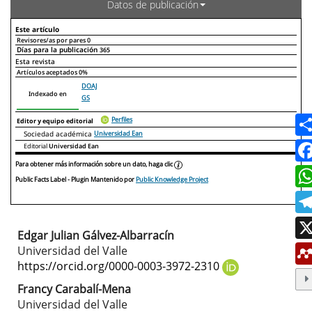
Datos de publicación
Este artículo
Revisores/as por pares
0
Días para la publicación
365
Declaraciones de autoría
Este artículo
Otros artículos
Esta revista
Artículos aceptados
0%
DOAJ
Indexado en
GS
Perfiles
Editor y equipo editorial
Sociedad académica
Universidad Ean
Editorial
Universidad Ean
Para obtener más información sobre un dato, haga clic
Public Facts Label
- Plugin Mantenido por
Public Knowledge Project
Edgar Julian Gálvez-Albarracín
Contenido
Universidad del Valle
principal
https://orcid.org/0000-0003-3972-2310
del
Francy Carabalí-Mena
Universidad del Valle