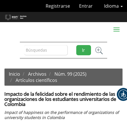
Navegación
Registrarse
Entrar
Idioma
principal
Contenido
principal
Barra
Toggl
lateral
naviga
Ir
Inicio
Archivos
Núm. 99 (2025)
Artículos científicos
Impacto de la felicidad sobre el rendimiento de las
organizaciones de los estudiantes universitarios de
Colombia
Impact of happiness on the performance of organizations of
university students in Colombia