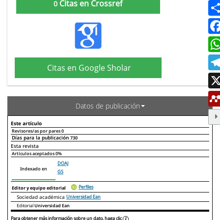
Citas en Crossref
0
Citas en Google Sholar
Datos de publicación
Este artículo
Revisores/as por pares
0
Días para la publicación
730
Declaraciones de autoría
Este artículo
Otros artículos
Esta revista
Artículos aceptados
0%
DOAJ
Indexado en
GS
Perfiles
Editor y equipo editorial
Sociedad académica
Universidad Ean
Editorial
Universidad Ean
Para obtener más información sobre un dato, haga clic