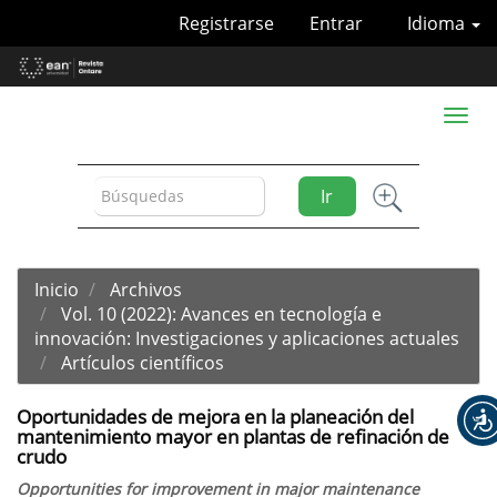
Navegación
Registrarse
Entrar
Idioma
principal
Contenido
principal
Barra
Toggl
lateral
naviga
Ir
Inicio
Archivos
Vol. 10 (2022): Avances en tecnología e
innovación: Investigaciones y aplicaciones actuales
Artículos científicos
Oportunidades de mejora en la planeación del
mantenimiento mayor en plantas de refinación de
crudo
Opportunities for improvement in major maintenance