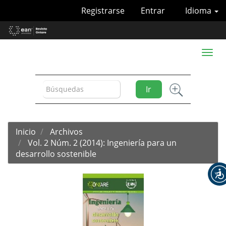
Navegación
Registrarse
Entrar
Idioma
principal
Contenido
principal
Barra
Toggl
lateral
naviga
Ir
Inicio
Archivos
Vol. 2 Núm. 2 (2014): Ingeniería para un
desarrollo sostenible