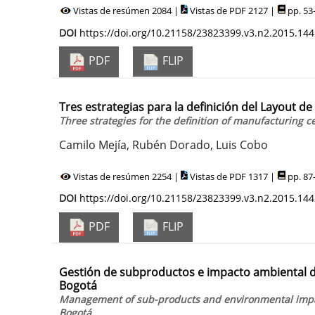
Vistas de resúmen 2084 |
Vistas de PDF 2127 |
pp. 53
DOI
https://doi.org/10.21158/23823399.v3.n2.2015.14
PDF
FLIP
Tres estrategias para la definición del Layout
Three strategies for the definition of manufacturing c
Camilo Mejía, Rubén Dorado, Luis Cobo
Vistas de resúmen 2254 |
Vistas de PDF 1317 |
pp. 87
DOI
https://doi.org/10.21158/23823399.v3.n2.2015.14
PDF
FLIP
Gestión de subproductos e impacto ambiental de 
Bogotá
Management of sub-products and environmental impact 
Bogotá