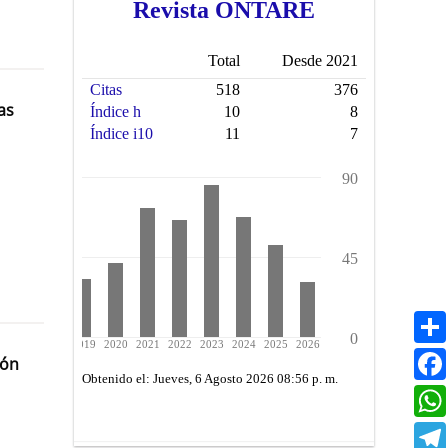
as
ión