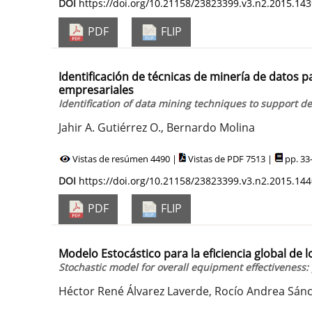
DOI
https://doi.org/10.21158/23823399.v3.n2.2015.14
PDF
FLIP
Identificación de técnicas de minería de datos 
empresariales
Identification of data mining techniques to support d
Jahir A. Gutiérrez O., Bernardo Molina
Vistas de resúmen 4490 |
Vistas de PDF 7513 |
pp. 33
DOI
https://doi.org/10.21158/23823399.v3.n2.2015.14
PDF
FLIP
Modelo Estocástico para la eficiencia global de l
Stochastic model for overall equipment effectiveness: 
Héctor René Álvarez Laverde, Rocío Andrea Sánc