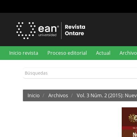
Navegación
principal
Contenido
principal
Barra
lateral
Inicio revista
Proceso editorial
Actual
Archivo
Inicio
Archivos
Vol. 3 Núm. 2 (2015): Nuev