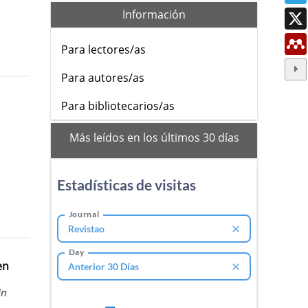
Información
Para lectores/as
Para autores/as
Para bibliotecarios/as
mas
Más leídos en los últimos 30 días
leidos
en
in