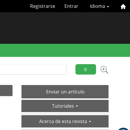
Registrarse
Entrar
Idioma
Ir
Enviar
Enviar un artículo
un
tutoriales
artículo
Tutoriales
acerca-
Acerca de esta revista
de