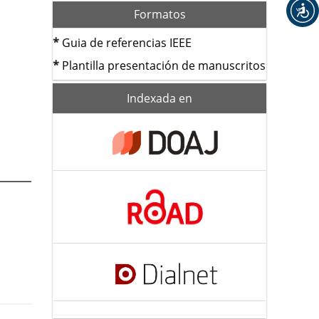
Formatos
*
Guia de referencias IEEE
*
Plantilla presentación de manuscritos
index
Indexada en