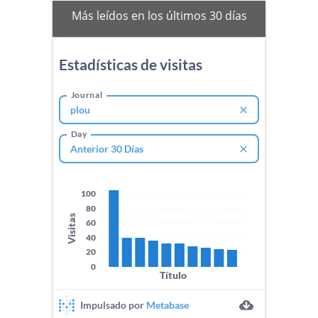
mas-
Más leídos en los últimos 30 días
vistos