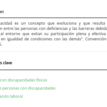
tenido
cipal
en
culo
pacidad es un concepto que evoluciona y que resulta
ón entre las personas con deficiencias y las barreras debida
 al entorno que evitan su participación plena y efectiva
 en igualdad de condiciones con las demás”. Convención
6.
s clave
con discapacidades físicas
e personas con discapacidades
ación laboral