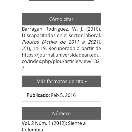
Deta
del
artí
Cómo citar
Barragán Rodríguez, W. J. (2016).
Discapacitados en el sector laboral.
Ploutos (Activa de 2011 a 2021)
,
2
(1), 14–19. Recuperado a partir de
https://journal.universidadean.edu.
co/index.php/plou/article/view/132
7
Más formatos de cita
Publicado:
Feb 5, 2016
Número
Vol. 2 Núm. 1 (2012): Siente a
Colombia