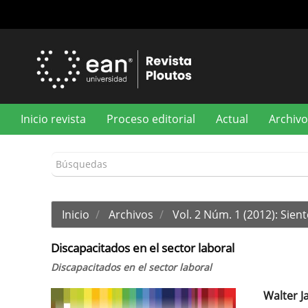
Navegación
principal
Contenido
principal
Barra
lateral
Inicio revista
Proceso editorial
Actual
Archivo
Inicio
Archivos
Vol. 2 Núm. 1 (2012): Sien
Discapacitados en el sector laboral
Discapacitados en el sector laboral
Walter J