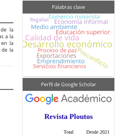
Palabras clave
Comercio minorista
Regalías
Economía informal
Medio ambiente
 de la
Educación superior
Calidad de vida
s a la
Desarrollo económico
 en la
Posconflicto
 de la
Proceso de paz
Exportaciones
Emprendimiento
Servicios financieros
scholar
Perfil de Google Scholar