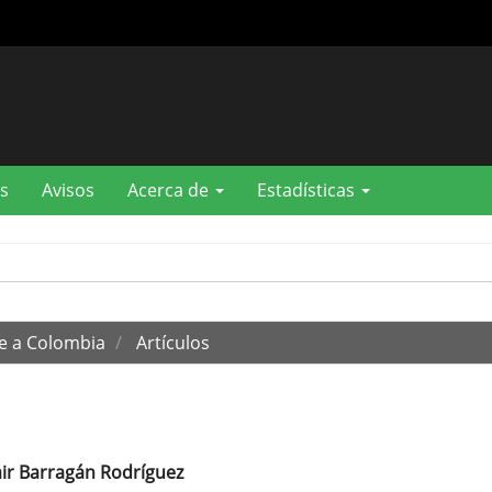
s
Avisos
Acerca de
Estadísticas
te a Colombia
Artículos
air Barragán Rodríguez