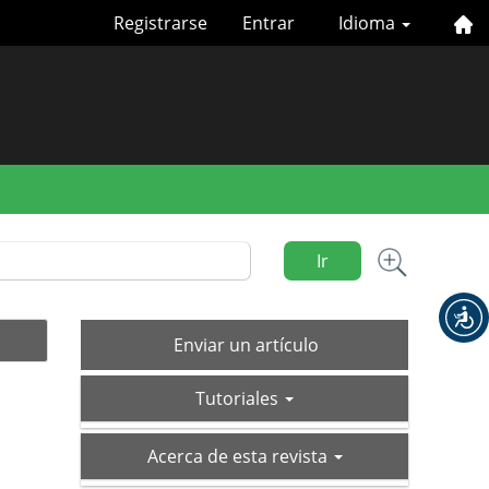
Registrarse
Entrar
Idioma
Ir
Enviar
Enviar un artículo
un
tutoriales
artículo
Tutoriales
acerca-
Acerca de esta revista
de