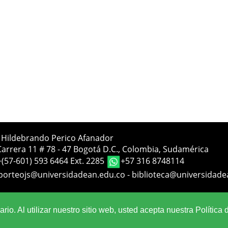
a Hildebrando Perico Afanador
Carrera 11 # 78 - 47 Bogotá D.C., Colombia, Sudamérica
+(57-601) 593 6464 Ext. 2285
+57 316 8748114
porteojs@universidadean.edu.co
-
biblioteca@universidade
Sistema OJS - Metabiblioteca |
io. Al utilizar nuestro sitio web, usted acepta nuestra Política 