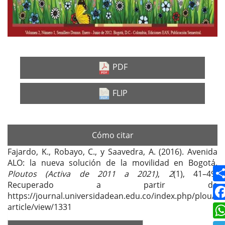
PDF
FLIP
Cómo citar
Fajardo, K., Robayo, C., y Saavedra, A. (2016). Avenida
ALO: la nueva solución de la movilidad en Bogotá.
Ploutos (Activa de 2011 a 2021)
,
2
(1), 41–49.
Recuperado a partir de
https://journal.universidadean.edu.co/index.php/plou/
article/view/1331