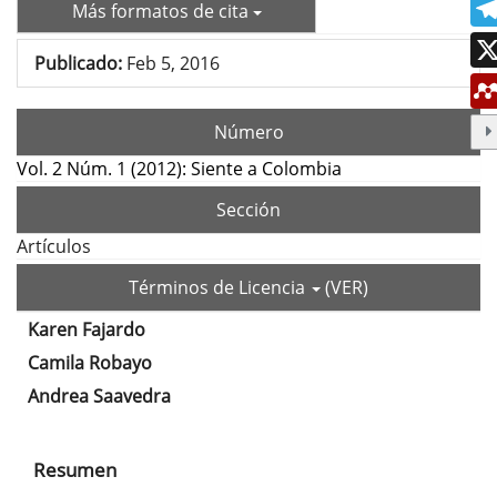
Más formatos de cita
Publicado:
Feb 5, 2016
Número
Vol. 2 Núm. 1 (2012): Siente a Colombia
Sección
Artículos
Términos de Licencia
(VER)
Karen Fajardo
Contenido
Camila Robayo
principal
Andrea Saavedra
del
artículo
Resumen