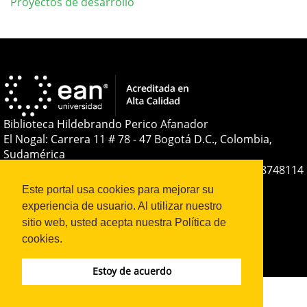
Proyectos de desarrollo
Detalles
del
artículo
Biblioteca Hildebrando Perico Afanador
El Nogal: Carrera 11 # 78 - 47 Bogotá D.C., Colombia,
Sudamérica
Teléfono:
+(57-601) 593 6464 Ext. 2285
+57 316 8748114
E-mail:
soporteojs@universidadean.edu.co
-
Este portal usa cookies para mejorar su
biblioteca@universidadean.edu.co
experiencia de usuario. Al utilizar nuestro
sitio web, usted acepta nuestra Política de
cookies.
Sistema OJS - Metabiblioteca |
Estoy de acuerdo