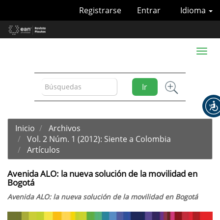
Navegación
Registrarse
Entrar
Idioma
principal
Contenido
principal
Barra
Toggl
lateral
naviga
Ir
Inicio
Archivos
Vol. 2 Núm. 1 (2012): Siente a Colombia
Artículos
Avenida ALO: la nueva solución de la movilidad en
Bogotá
Avenida ALO: la nueva solución de la movilidad en Bogotá