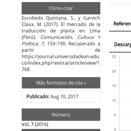
Cómo citar
Deta
Escobedo Quintana, S., y Garvich
Referen
Claux, M. (2017). El mercado de la
del
traducción de planta en Lima
artí
(Perú).
Comunicación, Cultura Y
Política
,
7
, 159–190. Recuperado a
Descar
partir de
https://journal.universidadean.edu.
co/index.php/revistai/article/view/1
768
Más formatos de cita
Publicado:
Aug 10, 2017
Número
Vol. 7 (2016)