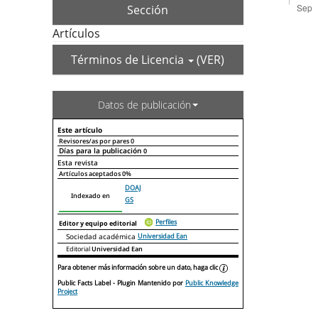
Sección
Artículos
Términos de Licencia
(VER)
Datos de publicación
Este artículo
Revisores/as por pares
0
Días para la publicación
0
Declaraciones de autoría
Este artículo
Otros artículos
Esta revista
Artículos aceptados
0%
DOAJ
Indexado en
GS
Perfiles
Editor y equipo editorial
Sociedad académica
Universidad Ean
Editorial
Universidad Ean
Para obtener más información sobre un dato, haga clic
Public Facts Label
- Plugin Mantenido por
Public Knowledge
Project