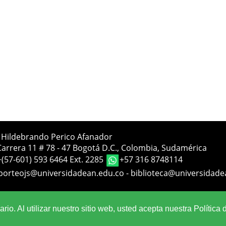
a Hildebrando Perico Afanador
Carrera 11 # 78 - 47 Bogotá D.C., Colombia, Sudamérica
+(57-601) 593 6464 Ext. 2285
+57 316 8748114
porteojs@universidadean.edu.co
-
biblioteca@universidade
Sistema OJS - Metabiblioteca |
io. Al utilizar nuestro sitio web, usted acepta nuestra Política 