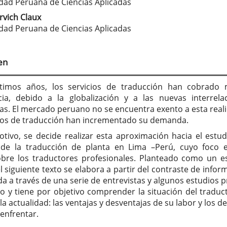
tenido
dad Peruana de Ciencias Aplicadas
cipal
arvich Claux
dad Peruana de Ciencias Aplicadas
culo
en
ltimos años, los servicios de traducción han cobrado
ia, debido a la globalización y a las nuevas interrela
s. El mercado peruano no se encuentra exento a esta reali
cios de traducción han incrementado su demanda.
otivo, se decide realizar esta aproximación hacia el estud
de la traducción de planta en Lima –Perú, cuyo foco 
bre los traductores profesionales. Planteado como un e
l siguiente texto se elabora a partir del contraste de infor
da a través de una serie de entrevistas y algunos estudios p
to y tiene por objetivo comprender la situación del traduc
la actualidad: las ventajas y desventajas de su labor y los d
enfrentar.