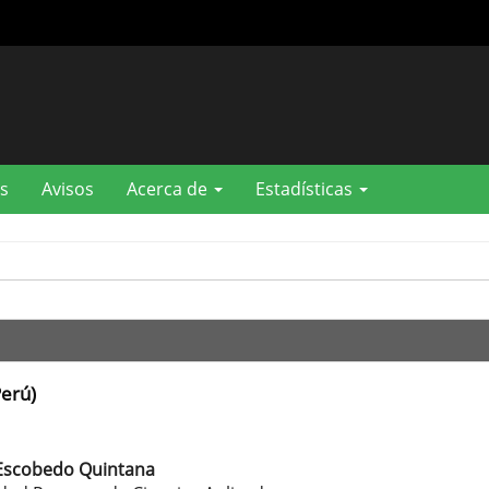
s
Avisos
Acerca de
Estadísticas
Perú)
Escobedo Quintana