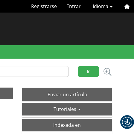
Registrarse
Entrar
Idioma
Ir
Enviar
Enviar un artículo
un
tutoriales
artículo
Tutoriales
index
Indexada en