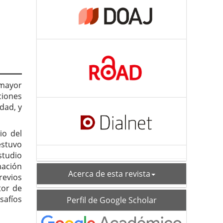
 mayor
ciones
dad, y
io del
estuvo
studio
mación
acerca
Acerca de esta revista
revios
tor de
schoolar_profile
esafíos
Perfil de Google Scholar