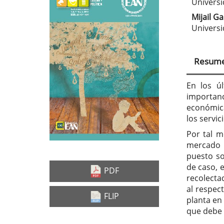
Barra
Con
Universi
lateral
prin
Mijail G
Universi
del
del
artículo
artí
Resum
En los ú
importanc
económica
los servi
Por tal m
mercado 
puesto so
de caso, e
PDF
recolecta
al respec
FLIP
planta en 
que debe 