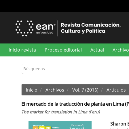
Navegación
principal
Contenido
principal
Barra
lateral
Inicio revista
Proceso editorial
Actual
Archivo
Inicio
Archivos
Vol. 7 (2016)
Artículos
El mercado de la traducción de planta en Lima (
The market for translation in Lima (Peru)
Sharon 