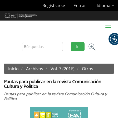
Navegación
Registrarse
Entrar
Idioma
principal
Contenido
principal
Barra
Toggl
lateral
naviga
Ir
Inicio
Archivos
Vol. 7 (2016)
Otros
Pautas para publicar en la revista Comunicación
Cultura y Política
Pautas para publicar en la revista Comunicación Cultura y
Política
Barra