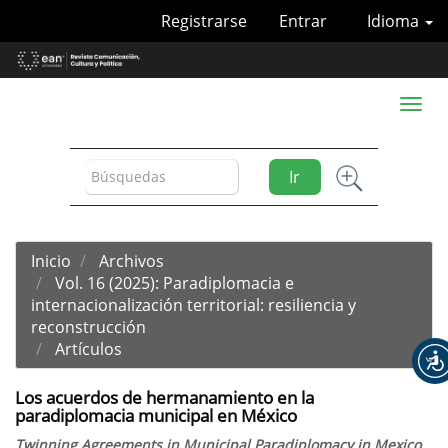
Navegación
Registrarse
Entrar
Idioma
principal
Contenido
principal
Barra
Toggl
lateral
naviga
Ir
Inicio
Archivos
Vol. 16 (2025): Paradiplomacia e
internacionalización territorial: resiliencia y
reconstrucción
Artículos
Los acuerdos de hermanamiento en la
paradiplomacia municipal en México
Twinning Agreements in Municipal Paradiplomacy in Mexico