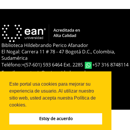
Biblioteca Hildebrando Perico Afanador
El Nogal: Carrera 11 # 78 - 47 Bogotá D.C., Colombia,
Sudamérica
Teléfono:
+(57-601) 593 6464 Ext. 2285
+57 316 8748114
E-mail:
soporteojs@universidadean.edu.co
-
biblioteca@universidadean.edu.co
Este portal usa cookies para mejorar su
experiencia de usuario. Al utilizar nuestro
Sistema OJS - Metabiblioteca |
sitio web, usted acepta nuestra Política de
cookies.
Estoy de acuerdo