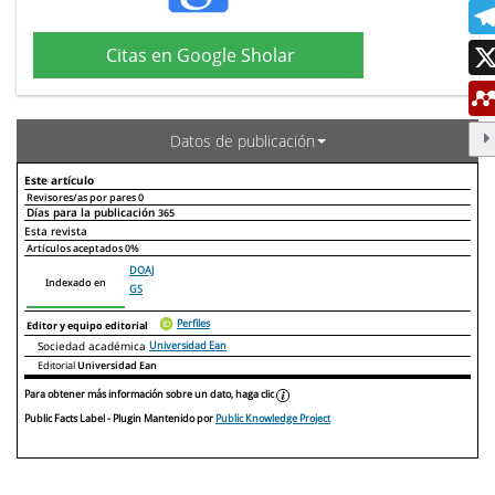
Citas en Google Sholar
Datos de publicación
Este artículo
Revisores/as por pares
0
Días para la publicación
365
Declaraciones de autoría
Este artículo
Otros artículos
Esta revista
Artículos aceptados
0%
DOAJ
Indexado en
GS
Perfiles
Editor y equipo editorial
Sociedad académica
Universidad Ean
Editorial
Universidad Ean
Para obtener más información sobre un dato, haga clic
Public Facts Label
- Plugin Mantenido por
Public Knowledge Project