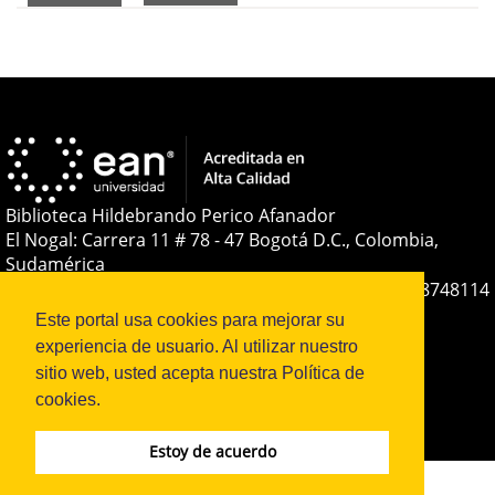
Biblioteca Hildebrando Perico Afanador
El Nogal: Carrera 11 # 78 - 47 Bogotá D.C., Colombia,
Sudamérica
Teléfono:
+(57-601) 593 6464 Ext. 2285
+57 316 8748114
E-mail:
soporteojs@universidadean.edu.co
-
Este portal usa cookies para mejorar su
biblioteca@universidadean.edu.co
experiencia de usuario. Al utilizar nuestro
sitio web, usted acepta nuestra Política de
cookies.
Sistema OJS - Metabiblioteca |
Estoy de acuerdo