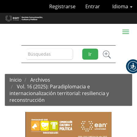
Navegación
Registrarse
Entrar
Idioma
principal
Contenido
principal
Barra
Toggl
lateral
naviga
Ir
Inicio
Archivos
Vol. 16 (2025): Paradiplomacia e
internacionalización territorial: resiliencia y
reconstrucción