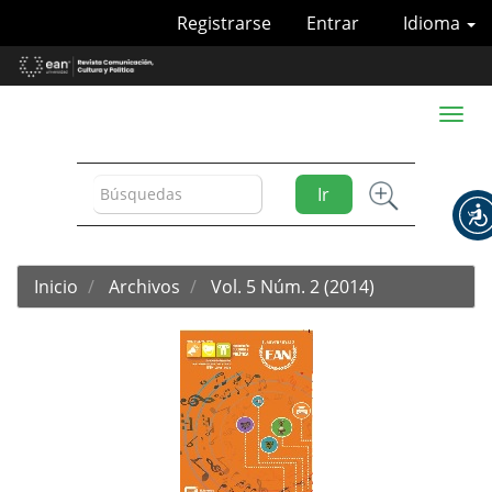
Navegación
Registrarse
Entrar
Idioma
principal
Contenido
principal
Barra
Toggl
lateral
naviga
Ir
Inicio
Archivos
Vol. 5 Núm. 2 (2014)