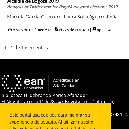
Alcaldía de Bogotá 2019
Analysis of Twitter text for Bogotá mayoral elections 2019
Marcela García-Guerrero, Laura Sofía Aguirre-Peña
Vistas de resúmen 518 |
Vistas de PDF 470 |
pp. 22-49
1 - 1 de 1 elementos
Biblioteca Hildebrando Perico Afanador
El Nogal: Carrera 11 # 78 - 47 Bogotá D.C., Colombia,
Sudamérica
Teléfono:
+(57-601) 593 6464 Ext. 2285
+57 316 8748114
Este portal usa cookies para mejorar su
E-mail:
soporteojs@universidadean.edu.co
-
experiencia de usuario. Al utilizar nuestro
biblioteca@universidadean.edu.co
sitio web, usted acepta nuestra Política de