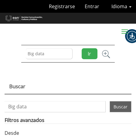
Navegación
Registrarse
Entrar
Idioma
principal
Contenido
principal
Barra
Toggl
lateral
naviga
Ir
Buscar
Buscar
artículos
por
Filtros avanzados
Desde