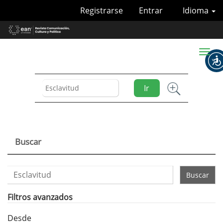
Navegación
Registrarse
Entrar
Idioma
principal
Contenido
principal
Barra
Toggl
lateral
naviga
Ir
Buscar
Buscar
artículos
por
Filtros avanzados
Desde