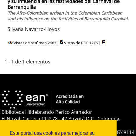
y su influencia en las festividades del Carnaval de
Barranquilla
The Afro-Colombian artisan in the Colombian Caribbean
and his influence on the festivities of Barranquilla Carnival
Silvana Navarro-Hoyos
Vistas de resúmen 2663 |
Vistas de PDF 1216 |
1 - 1 de 1 elementos
Biblioteca Hildebrando Perico Afanador
El Nogal: Carrera 11 # 78 - 47 Bogotá D.C., Colombia,
Sudamérica
Teléfono:
+(57-601) 593 6464 Ext. 2285
+57 316 8748114
Este portal usa cookies para mejorar su