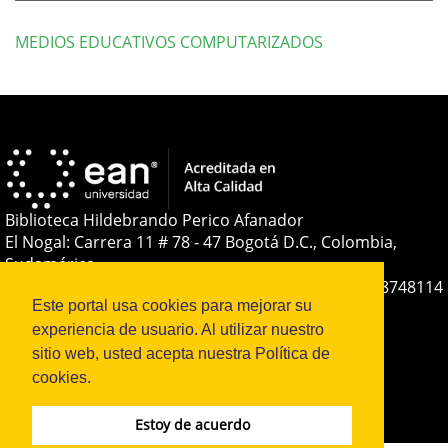
MEDIOS EDUCATIVOS COMPUTARIZADOS
Detalles
del
artículo
Biblioteca Hildebrando Perico Afanador
El Nogal: Carrera 11 # 78 - 47 Bogotá D.C., Colombia,
Sudamérica
Teléfono:
+(57-601) 593 6464 Ext. 2285
+57 316 8748114
Este portal usa cookies para mejorar su
E-mail:
soporteojs@universidadean.edu.co
-
experiencia de usuario. Al utilizar nuestro
biblioteca@universidadean.edu.co
sitio web, usted acepta nuestra Política de
cookies.
Sistema OJS - Metabiblioteca |
Estoy de acuerdo