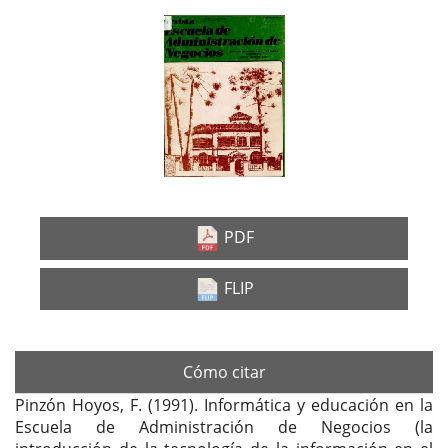
Barra
lateral
del
artículo
PDF
FLIP
Cómo citar
Pinzón Hoyos, F. (1991). Informática y educación en la
Escuela de Administración de Negocios (la