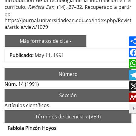
introducción de la tecnología de la información en el
currículo.
Revista Ean
, (14), 27–32. Recuperado a partir
de
https://journal.universidadean.edu.co/index.php/Revist
a/article/view/1079
Más formatos de cita
Publicado:
May 11, 1991
Número
Núm. 14 (1991)
Sección
Artículos científicos
Términos de Licencia
(VER)
Fabiola Pinzón Hoyos
Contenido