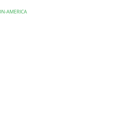
ON-AMERICA
lles
culo