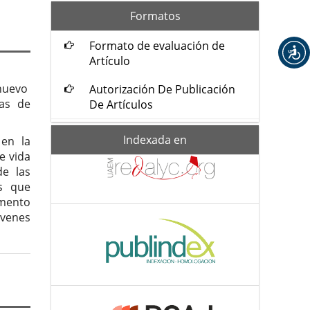
formatos
Formatos
Formato de evaluación de
Artículo
 nuevo
Autorización De Publicación
vas de
De Artículos
Indexada-
Indexada en
 en la
de
e vida
de las
s que
mento
ivenes