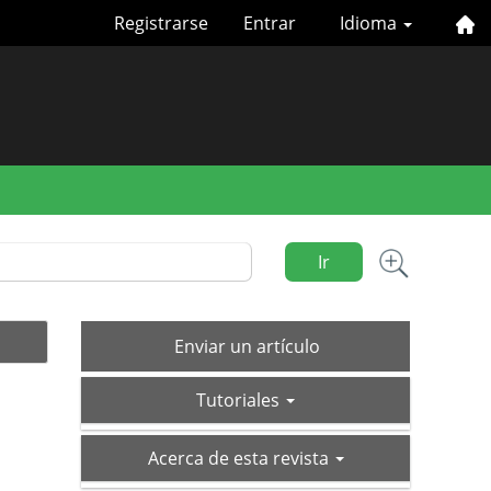
Registrarse
Entrar
Idioma
Ir
Enviar
Enviar un artículo
un
tutoriales
artículo
Tutoriales
acerca-
Acerca de esta revista
de