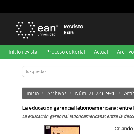
Navegación
principal
Contenido
principal
Barra
lateral
Inicio revista
Proceso editorial
Actual
Archivo
Inicio
Archivos
Núm. 21-22 (1994)
Artíc
La educación gerencial lationoamericana: entre l
La educación gerencial lationoamericana: entre la desco
Orlando