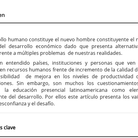
tenido
cipal
en
culo
ollo humano constituye el nuevo hombre constituyente el
el desarrollo económico dado que presenta alternati
frente a múltiples problemas de nuestras realidades.
an entendido países, instituciones y personas que ven
 en recursos humanos frente de incremento de la calidad d
sibilidad de mejora en los niveles de productividad 
ciones. Sin embargo, son muchos los cuestionamiento
n la educación presencial latinoamericana como ele
te del desarrollo. Por ellos este artículo presenta los va
esconfianza y el desafío.
s clave