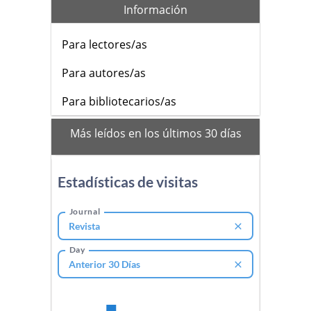
Información
Para lectores/as
Para autores/as
Para bibliotecarios/as
mas_vistos
Más leídos en los últimos 30 días