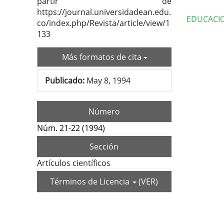
partir de
https://journal.universidadean.edu.
EDUCACI
co/index.php/Revista/article/view/1
133
Deta
del
Más formatos de cita
artí
Publicado:
May 8, 1994
Número
Núm. 21-22 (1994)
Sección
Artículos científicos
Términos de Licencia
(VER)