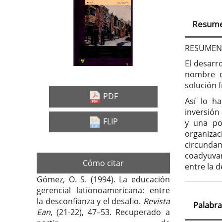
Barra
Con
lateral
prin
Resum
del
del
artículo
artí
RESUMEN
El desarr
nombre d
solución 
PDF
Así lo h
inversión
FLIP
y una po
organiza
circunda
coadyuvan
Cómo citar
entre la d
Gómez, O. S. (1994). La educación
gerencial lationoamericana: entre
la desconfianza y el desafio.
Revista
Palabra
Ean
, (21-22), 47–53. Recuperado a