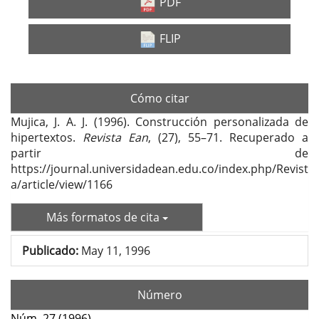
lateral
PDF
del
FLIP
artículo
Cómo citar
Mujica, J. A. J. (1996). Construcción personalizada de
hipertextos.
Revista Ean
, (27), 55–71. Recuperado a
partir de
https://journal.universidadean.edu.co/index.php/Revist
a/article/view/1166
Más formatos de cita
Publicado:
May 11, 1996
Número
Núm. 27 (1996)