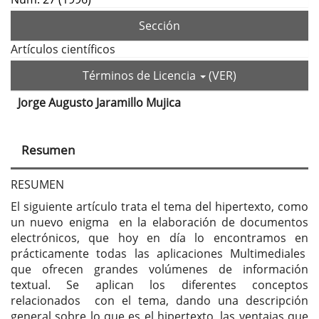
Sección
Artículos científicos
Términos de Licencia
(VER)
Jorge Augusto Jaramillo Mujica
Contenido
principal
Resumen
del
artículo
RESUMEN
El siguiente artículo trata el tema del hipertexto, como
un nuevo enigma en la elaboración de documentos
electrónicos, que hoy en día lo encontramos en
prácticamente todas las aplicaciones Multimediales
que ofrecen grandes volúmenes de información
textual. Se aplican los diferentes conceptos
relacionados con el tema, dando una descripción
general sobre lo que es el hipertexto, las ventajas que