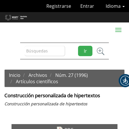
Navegación
Registrarse
Entrar
Idioma
principal
Contenido
principal
Barra
Toggl
lateral
naviga
Ir
Inicio
Archivos
Núm. 27 (1996)
Artículos científicos
Construcción personalizada de hipertextos
Construcción personalizada de hipertextos
Barra