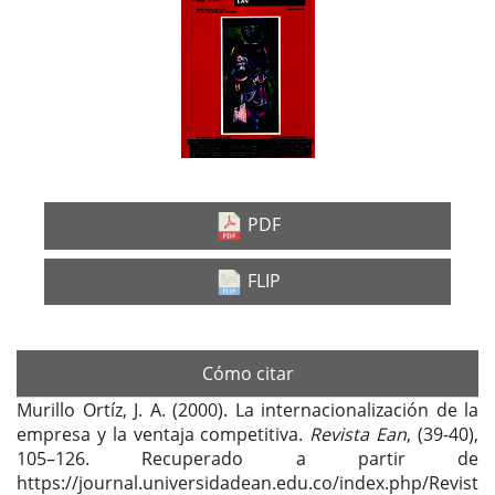
Barra
lateral
del
artículo
PDF
FLIP
Cómo citar
Murillo Ortíz, J. A. (2000). La internacionalización de la
empresa y la ventaja competitiva.
Revista Ean
, (39-40),
105–126. Recuperado a partir de
https://journal.universidadean.edu.co/index.php/Revist