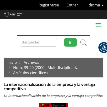
Navegación
Registrarse
Entrar
Idioma
principal
Contenido
principal
Barra
Toggl
lateral
naviga
Ir
Inicio
Archivos
Núm. 39-40 (2000): Multidisciplinaria
Artículos científicos
La internacionalización de la empresa y la ventaja
competitiva
La internacionalización de la empresa y la ventaja competitiva