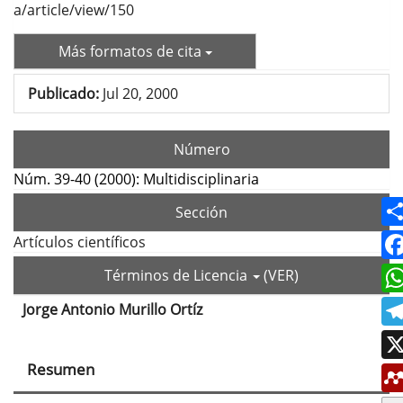
a/article/view/150
Más formatos de cita
Publicado:
Jul 20, 2000
Número
Núm. 39-40 (2000): Multidisciplinaria
Sección
Artículos científicos
Términos de Licencia
(VER)
Jorge Antonio Murillo Ortíz
Contenido
principal
Resumen
del