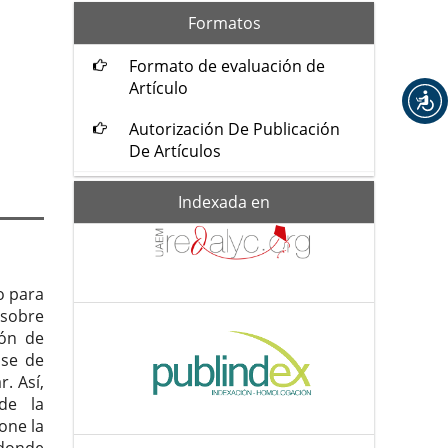
formatos
Formatos
Formato de evaluación de
Artículo
Autorización De Publicación
De Artículos
Indexada-
Indexada en
de
o para
 sobre
ión de
nse de
. Así,
de la
one la