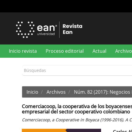
Navegación
principal
Contenido
principal
Barra
lateral
Inicio revista
Proceso editorial
Actual
Archivo
Inicio
Archivos
Núm. 82 (2017): Negocios 
Comerciacoop, la cooperativa de los boyacenses,
empresarial del sector cooperativo colombiano
Comerciacoop, a Cooperative in Boyaca (1996-2016). A 