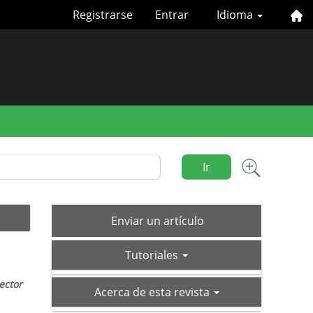
Registrarse
Entrar
Idioma
Ir
Enviar
Enviar un artículo
un
tutoriales
artículo
Tutoriales
ector
acerca-
Acerca de esta revista
de