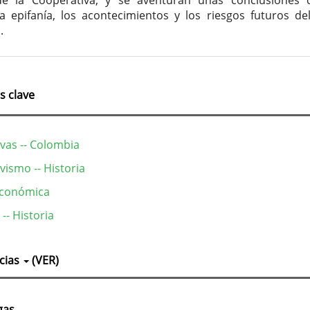
 de la Cooperativa; y se aventuran unas conclusiones
la epifanía, los acontecimientos y los riesgos futuros de
.
s clave
vas -- Colombia
vismo -- Historia
económica
-- Historia
lles
cias
(VER)
culo
gas