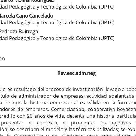
lberto Molina Rodríguez
tenido
dad Pedagógica y Tecnológica de Colombia (UPTC)
cipal
Marcela Cano Cancelado
dad Pedagógica y Tecnológica de Colombia (UPTC)
Pedroza Buitrago
culo
dad Pedagógica y Tecnológica de Colombia (UPTC)
en
Rev.esc.adm.neg
culo es resultado del proceso de investigación llevado a cab
título de administrador de empresas; actividad adelantada
a de que la historia empresarial es válida en la formac
radores de empresas. Comerciacoop, cooperativa boyace
crédito con 20 años de vida, detenta una historia particular
presentan el contexto, el problema, los objetivos 
ión; se describen el modelo y las técnicas utilizadas; se exp