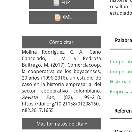
historia
FLIP
resaltan 
estudiado
XML
Palabra
Cómo citar
Molina Rodríguez, C. A., Cano
Cancelado, I. M., y Pedroza
Cooperati
Buitrago, M. (2017). Comerciacoop,
la cooperativa de los boyacenses,
Cooperati
20 años (1996-2016). un estudio de
Historia 
caso en la historia empresarial del
sector cooperativo colombiano.
Empresas 
Revista Ean
, (82), 199–218.
https://doi.org/10.21158/01208160.
Deta
n82.2017.1655
Referen
del
Más formatos de cita
artí
Descar