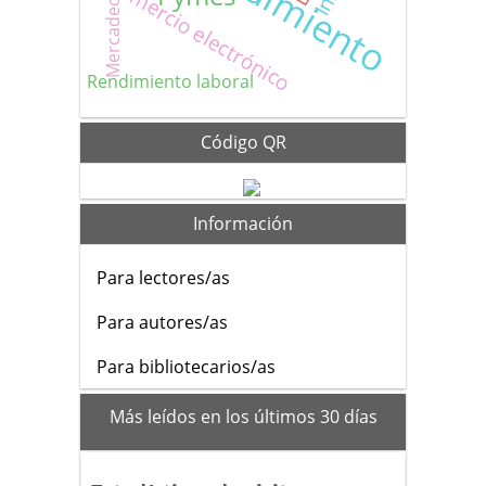
Comercio electrónico
Mercadeo
Rendimiento laboral
Código QR
Información
Para lectores/as
Para autores/as
Para bibliotecarios/as
mas_vistos
Más leídos en los últimos 30 días