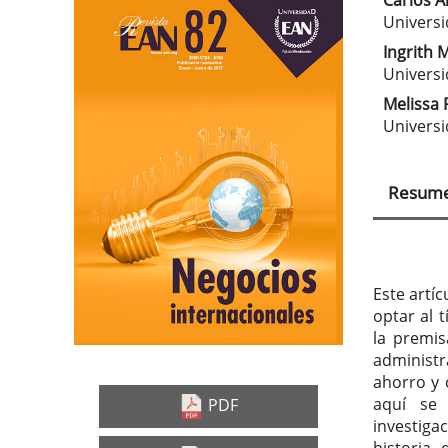
Carlos A
Barra
Con
Universi
lateral
prin
Ingrith 
Universi
del
del
Melissa 
artículo
artí
Universi
Resum
Este artí
optar al 
la premis
administ
ahorro y 
aquí se 
PDF
investigac