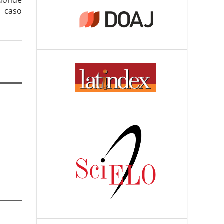
 donde
l caso