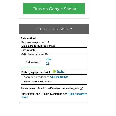
Citas en Google Sholar
Datos de publicación
Este artículo
Revisores/as por pares
0
Días para la publicación
20
Declaraciones de autoría
Este artículo
Otros artículos
Esta revista
Artículos aceptados
0%
DOAJ
Indexado en
GS
Perfiles
Editor y equipo editorial
Sociedad académica
Universidad Ean
Editorial
Universidad Ean
Para obtener más información sobre un dato, haga clic
Public Facts Label
- Plugin Mantenido por
Public Knowledge
Project