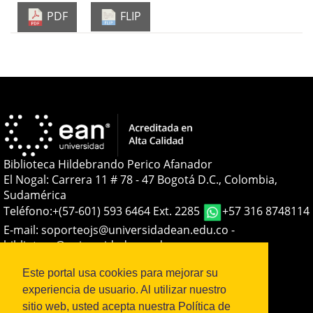
PDF
FLIP
Biblioteca Hildebrando Perico Afanador
El Nogal: Carrera 11 # 78 - 47 Bogotá D.C., Colombia,
Sudamérica
Teléfono:
+(57-601) 593 6464 Ext. 2285
+57 316 8748114
E-mail:
soporteojs@universidadean.edu.co
-
biblioteca@universidadean.edu.co
Este portal usa cookies para mejorar su
Sistema OJS - Metabiblioteca |
experiencia de usuario. Al utilizar nuestro
sitio web, usted acepta nuestra Política de