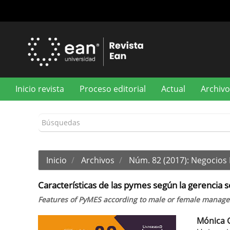
Navegación
principal
Contenido
principal
Barra
lateral
Inicio revista
Proceso editorial
Actual
Archivo
Inicio
Archivos
Núm. 82 (2017): Negocios 
Características de las pymes según la gerencia 
Features of PyMES according to male or female managem
Mónica G