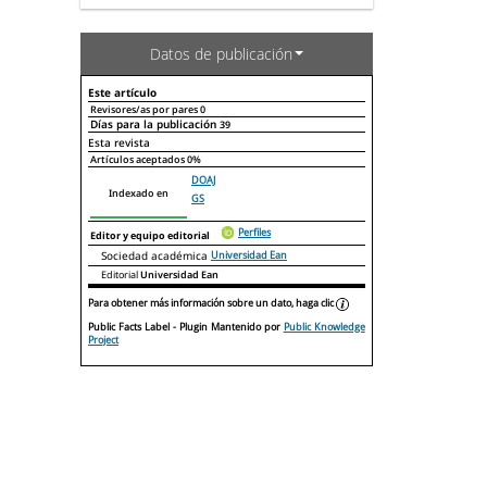
Datos de publicación
Este artículo
Revisores/as por pares
0
Días para la publicación
39
Declaraciones de autoría
Este artículo
Otros artículos
Esta revista
Artículos aceptados
0%
DOAJ
Indexado en
GS
Perfiles
Editor y equipo editorial
Sociedad académica
Universidad Ean
Editorial
Universidad Ean
Para obtener más información sobre un dato, haga clic
Public Facts Label
- Plugin Mantenido por
Public Knowledge
Project