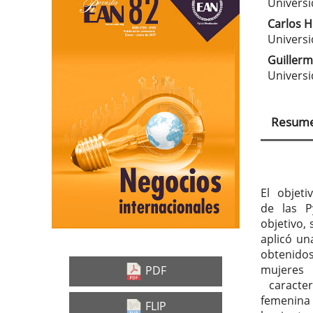
Barra
Con
Universi
lateral
prin
Carlos 
Universi
del
del
Guillerm
artículo
artí
Universi
Resum
El objet
de las P
objetivo,
aplicó un
obtenid
mujeres
PDF
caracter
femenina 
FLIP