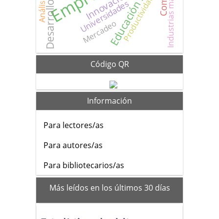
Educación superior
Innovación
Productividad
Universidades
Mercadeo
Código QR
Información
Para lectores/as
Para autores/as
Para bibliotecarios/as
mas_vistos
Más leídos en los últimos 30 días