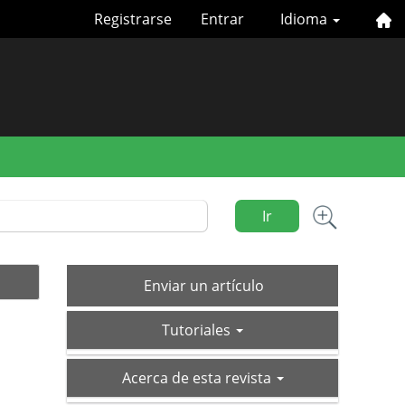
Registrarse
Entrar
Idioma
Ir
Enviar
Enviar un artículo
un
tutoriales
artículo
Tutoriales
acerca-
Acerca de esta revista
de