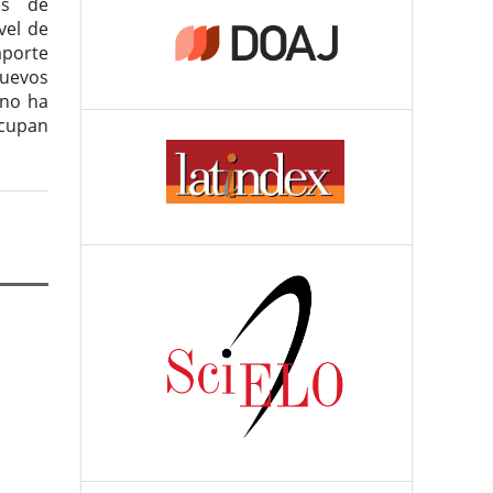
nes de
vel de
porte
nuevos
 no ha
ocupan