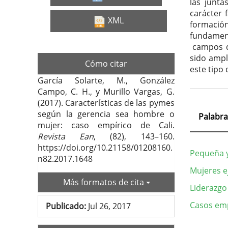
las junta
carácter 
XML
formaci
fundamen
campos d
sido ampl
Cómo citar
este tipo 
García Solarte, M., González
Campo, C. H., y Murillo Vargas, G.
(2017). Características de las pymes
según la gerencia sea hombre o
Palabra
mujer: caso empírico de Cali.
Revista Ean
, (82), 143–160.
https://doi.org/10.21158/01208160.
Pequeña 
n82.2017.1648
Mujeres e
Más formatos de cita
Liderazgo
Casos emp
Publicado:
Jul 26, 2017