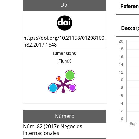
Deta
Doi
Referen
del
artí
Descar
https://doi.org/10.21158/01208160.
n82.2017.1648
Dimensions
PlumX
Número
Núm. 82 (2017): Negocios
Internacionales