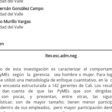
tenido
dad del Valle
cipal
Hernán González Campo
dad del Valle
o Murillo Vargas
culo
dad del Valle
en
Rev.esc.adm.neg
ivo de esta investigación es caracterizar el comporta
yMEs según la gerencia sea hombre o mujer. Para log
 se utilizó una metodología de enfoque cuantitativo, en la 
a encuesta estructurada a 142 gerentes de Cali. Los resu
os dan cuenta de que las PyMEs que son dirigida
 son pocas, y presentan, entre otras, las sigui
ísticas: son de mayor tamaño; tienen menor particip
dentro de sus empleados, pero mayor participación den