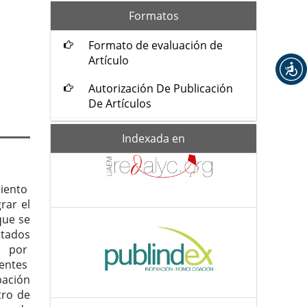
formatos
Formatos
Formato de evaluación de
Artículo
Autorización De Publicación
De Artículos
Indexada-
Indexada en
de
miento
rar el
que se
ltados
s por
entes
ación
tro de