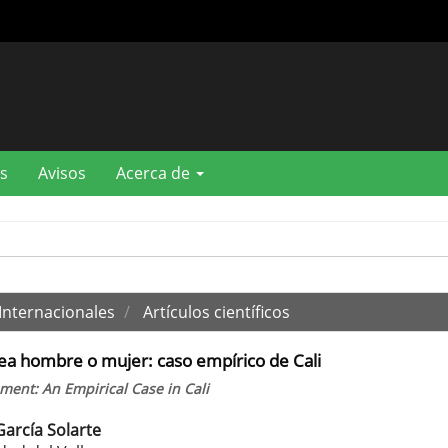
s
Avisos
Acerca de
Internacionales
Artículos científicos
sea hombre o mujer: caso empírico de Cali
ent: An Empirical Case in Cali
arcía Solarte