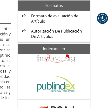
formatos
Formatos
Formato de evaluación de
Artículo
iente;
Autorización De Publicación
ción y
De Artículos
 es un
en las
Indexada-
Indexada en
encias
de
ptimo
to; se
cia el
iosa y
ilidad
ola en
po, es
ales y
de los