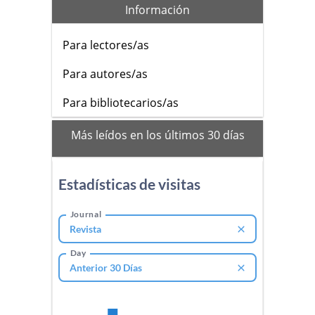
Información
Para lectores/as
Para autores/as
Para bibliotecarios/as
mas_vistos
Más leídos en los últimos 30 días