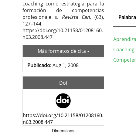
coaching como estrategia para la
formación de competencias
profesionale s.
Revista Ean
, (63),
Palabra
127–144.
https://doi.org/10.21158/01208160.
n63.2008.447
Aprendiza
Coaching
Más formatos de cita
Competen
Publicado:
Aug 1, 2008
Deta
del
Doi
artí
https://doi.org/10.21158/01208160.
n63.2008.447
Dimensions