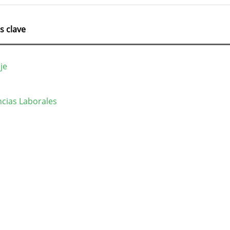
s clave
je
cias Laborales
lles
culo