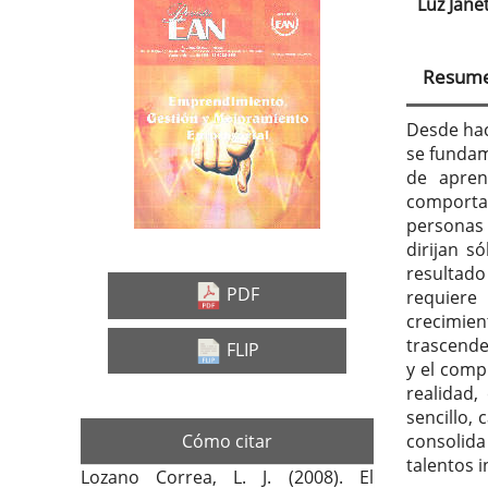
Luz Jane
Barra
Con
lateral
prin
Resum
del
del
artículo
artí
Desde hac
se fundam
de apren
comportam
personas
dirijan 
resultado
PDF
requiere
crecimien
trascende
FLIP
y el comp
realidad,
sencillo, 
consolida
Cómo citar
talentos i
Lozano Correa, L. J. (2008). El