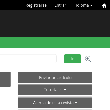
Registrarse
Entrar
Idioma
Ir
Enviar
Enviar un artículo
un
tutoriales
artículo
Tutoriales
acerca-
Acerca de esta revista
de