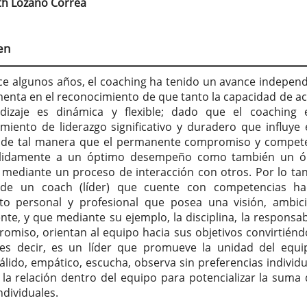
th Lozano Correa
tenido
cipal
en
culo
e algunos años, el coaching ha tenido un avance independ
enta en el reconocimiento de que tanto la capacidad de ac
dizaje es dinámica y flexible; dado que el coaching
iento de liderazgo significativo y duradero que influye 
 de tal manera que el permanente compromiso y compet
sólidamente a un óptimo desempeño como también un ó
 mediante un proceso de interacción con otros. Por lo tan
 de un coach (líder) que cuente con competencias ha
to personal y profesional que posea una visión, ambic
nte, y que mediante su ejemplo, la disciplina, la responsab
romiso, orientan al equipo hacia sus objetivos convirtiénd
 es decir, es un líder que promueve la unidad del equi
cálido, empático, escucha, observa sin preferencias individu
 la relación dentro del equipo para potencializar la suma 
ndividuales.