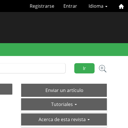
Registrarse
Entrar
Idioma
Ir
Enviar
Enviar un artículo
un
tutoriales
artículo
Tutoriales
acerca-
Acerca de esta revista
de