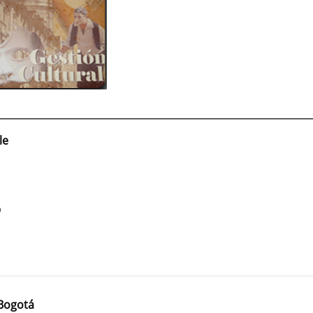
le
0
 Bogotá