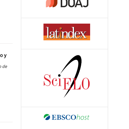
o y
o de