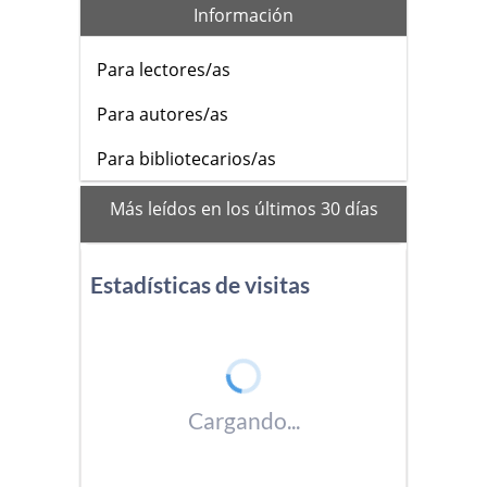
Información
Para lectores/as
Para autores/as
Para bibliotecarios/as
mas_vistos
Más leídos en los últimos 30 días