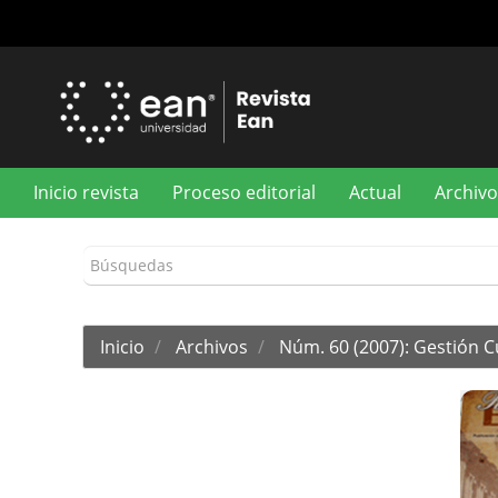
Navegación
principal
Contenido
principal
Barra
lateral
Inicio revista
Proceso editorial
Actual
Archivo
Inicio
Archivos
Núm. 60 (2007): Gestión C