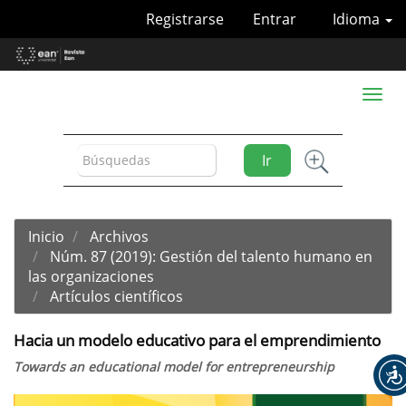
Navegación
Registrarse
Entrar
Idioma
principal
Contenido
principal
Barra
Toggl
lateral
naviga
Ir
Inicio
Archivos
Núm. 87 (2019): Gestión del talento humano en
las organizaciones
Artículos científicos
Hacia un modelo educativo para el emprendimiento
Towards an educational model for entrepreneurship