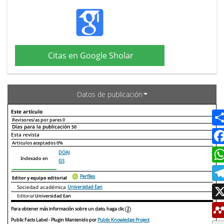
Citas en Google Sholar
Datos de publicación
Este artículo
Revisores/as por pares
0
Días para la publicación
50
Declaraciones de autoría
Este artículo
Otros artículos
Esta revista
Artículos aceptados
0%
DOAJ
Indexado en
GS
Perfiles
Editor y equipo editorial
Sociedad académica
Universidad Ean
Editorial
Universidad Ean
Para obtener más información sobre un dato, haga clic
Public Facts Label
- Plugin Mantenido por
Public Knowledge Project