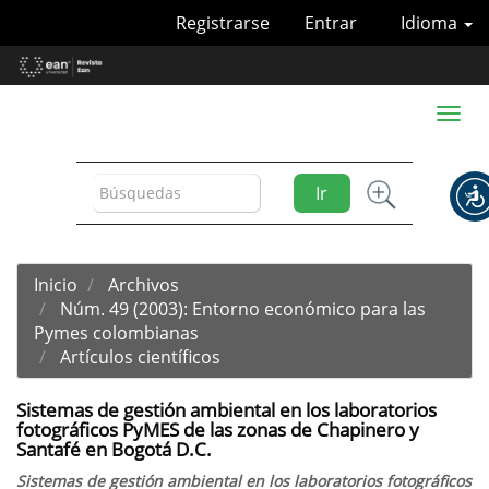
Navegación
Registrarse
Entrar
Idioma
principal
Contenido
principal
Barra
Toggl
lateral
naviga
Ir
Inicio
Archivos
Núm. 49 (2003): Entorno económico para las
Pymes colombianas
Artículos científicos
Sistemas de gestión ambiental en los laboratorios
fotográficos PyMES de las zonas de Chapinero y
Santafé en Bogotá D.C.
Sistemas de gestión ambiental en los laboratorios fotográficos