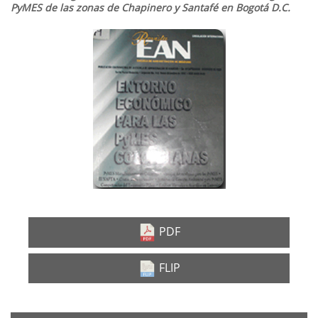
PyMES de las zonas de Chapinero y Santafé en Bogotá D.C.
Barra
lateral
del
artículo
PDF
FLIP