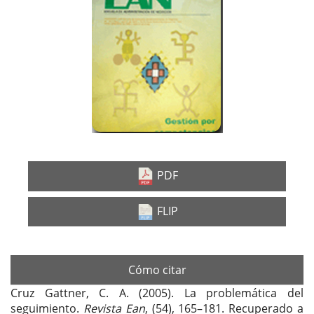
lateral
del
artículo
PDF
FLIP
Cómo citar
Cruz Gattner, C. A. (2005). La problemática del
seguimiento.
Revista Ean
, (54), 165–181. Recuperado a