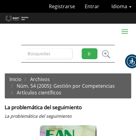
Navegación
Registrarse
Entrar
Idioma
principal
Contenido
principal
Barra
Toggl
lateral
naviga
Ir
Inicio
Archivos
Núm. 54 (2005): Gestión por Competencias
Artículos científicos
La problemática del seguimiento
La problemática del seguimiento
Barra