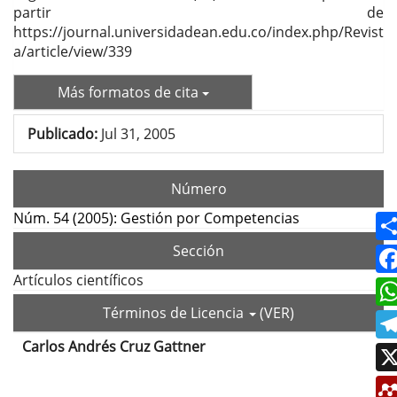
partir de
https://journal.universidadean.edu.co/index.php/Revist
a/article/view/339
Más formatos de cita
Publicado:
Jul 31, 2005
Número
Núm. 54 (2005): Gestión por Competencias
Sección
Artículos científicos
Términos de Licencia
(VER)
Carlos Andrés Cruz Gattner
Contenido
principal