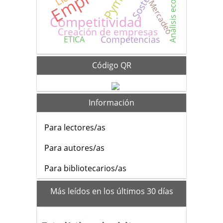
Análisis económico
Pymes
Mercadeo
Competitividad
Creación de empresas
Competencias
ETICA
Código QR
Información
Para lectores/as
Para autores/as
Para bibliotecarios/as
mas_vistos
Más leídos en los últimos 30 días