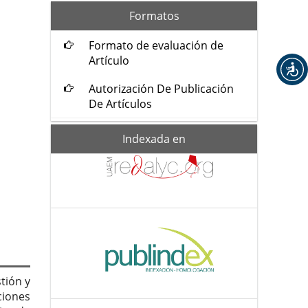
formatos
Formatos
Formato de evaluación de
Artículo
Autorización De Publicación
De Artículos
Indexada-
Indexada en
de
tión y
iones