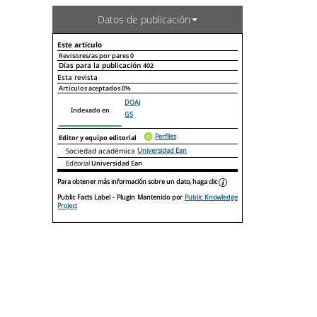
Datos de publicación
Este artículo
Revisores/as por pares
0
Días para la publicación
402
Declaraciones de autoría
Este artículo
Otros artículos
Esta revista
Artículos aceptados
0%
DOAJ
Indexado en
GS
Perfiles
Editor y equipo editorial
Sociedad académica
Universidad Ean
Editorial
Universidad Ean
Para obtener más información sobre un dato, haga clic
Public Facts Label
- Plugin Mantenido por
Public Knowledge
Project