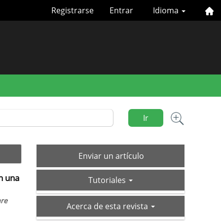
Registrarse
Entrar
Idioma
Ir
Enviar
Enviar un artículo
un
en una
tutoriales
artículo
Tutoriales
are
acerca-
Acerca de esta revista
de