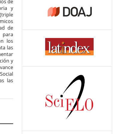
ios de
oria y
triple
ómicos
dad de
n para
en los
ta las
mentar
ción y
avance
Social
as las