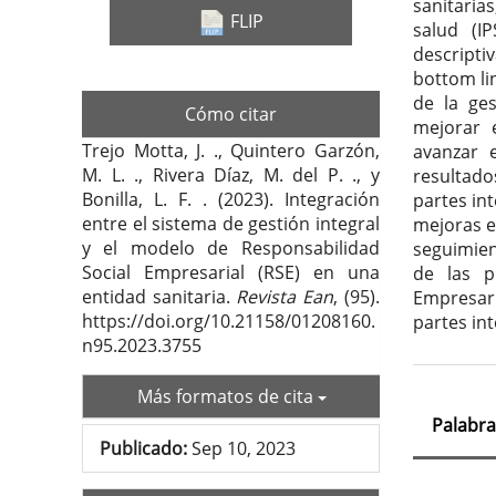
sanitarias
FLIP
salud (I
descripti
bottom li
de la ges
Cómo citar
mejorar 
Trejo Motta, J. ., Quintero Garzón,
avanzar e
M. L. ., Rivera Díaz, M. del P. ., y
resultado
Bonilla, L. F. . (2023). Integración
partes in
entre el sistema de gestión integral
mejoras e
y el modelo de Responsabilidad
seguimien
Social Empresarial (RSE) en una
de las pr
entidad sanitaria.
Revista Ean
, (95).
Empresari
https://doi.org/10.21158/01208160.
partes in
n95.2023.3755
Más formatos de cita
Palabra
Publicado:
Sep 10, 2023