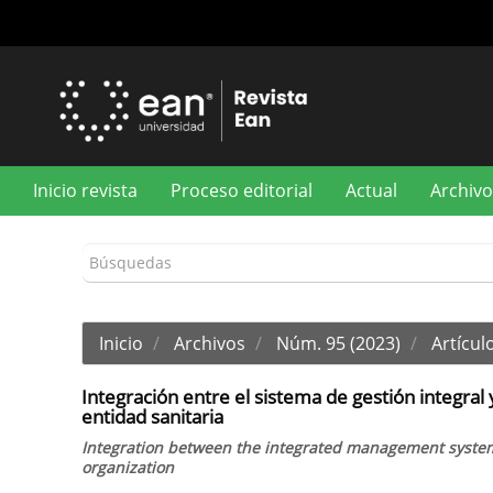
Navegación
principal
Contenido
principal
Barra
lateral
Inicio revista
Proceso editorial
Actual
Archivo
Inicio
Archivos
Núm. 95 (2023)
Artículo
Integración entre el sistema de gestión integral
entidad sanitaria
Integration between the integrated management system 
organization