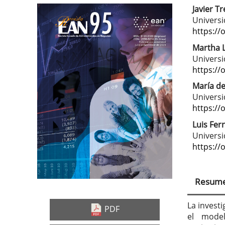
Javier T
Barra
Con
Universi
lateral
prin
https://
del
del
Martha 
Universi
artículo
artí
https://
María del
Universi
https://
Luis Fer
Univers
https://
Resum
La investi
PDF
el model