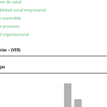
nes de salud
ilidad social empresarial
o sostenible
e procesos
ad organizacional
lles
cias
(VER)
culo
gas