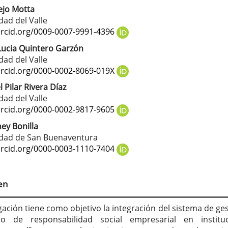
rejo Motta
tenido
dad del Valle
cipal
orcid.org/0009-0007-9991-4396
Lucia Quintero Garzón
dad del Valle
culo
orcid.org/0000-0002-8069-019X
 Pilar Rivera Díaz
dad del Valle
orcid.org/0000-0002-9817-9605
ney Bonilla
idad de San Buenaventura
orcid.org/0000-0003-1110-7404
en
gación tiene como objetivo la integración del sistema de ges
o de responsabilidad social empresarial en instituc