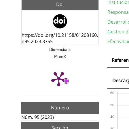
Institucio
Doi
Responsab
Desarroll
Gestión d
https://doi.org/10.21158/01208160.
n95.2023.3755
Efectivid
Dimensions
Deta
PlumX
Referen
del
artí
Descar
Número
Núm. 95 (2023)
Sección