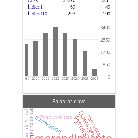
Palabras clave
Innovaciones tecnológicas
Servicios de Salud
Liderazgo
Innovación
Mercadeo
Pymes
Productividad