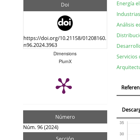
Energía el
Doi
Industrias
Análisis 
Distribuc
https://doi.org/10.21158/01208160.
n96.2024.3963
Desarroll
Dimensions
Servicios
PlumX
Arquitect
Deta
Referen
del
artí
Descar
Número
Núm. 96 (2024)
Sección