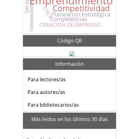
Emprendimiento
Competitividad
ETICA
Planeación estratégica
Competencias
CREACION DE EMPRESAS
Código QR
Información
Para lectores/as
Para autores/as
Para bibliotecarios/as
mas_vistos
Más leídos en los últimos 30 días