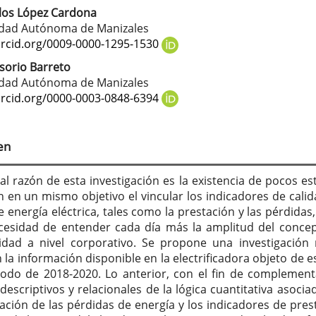
los López Cardona
tenido
idad Autónoma de Manizales
cipal
orcid.org/0009-0000-1295-1530
sorio Barreto
idad Autónoma de Manizales
culo
orcid.org/0000-0003-0848-6394
en
pal razón de esta investigación es la existencia de pocos es
n en un mismo objetivo el vincular los indicadores de calid
e energía eléctrica, tales como la prestación y las pérdidas,
cesidad de entender cada día más la amplitud del conce
lidad a nivel corporativo. Se propone una investigación 
 la información disponible en la electrificadora objeto de e
iodo de 2018-2020. Lo anterior, con el fin de complement
descriptivos y relacionales de la lógica cuantitativa asociad
zación de las pérdidas de energía y los indicadores de pres