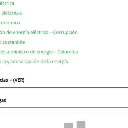
éctrica
 eléctricas
económico
ión de energía eléctrica – Corrupción
o sostenible
 de suministro de energía – Colombia
ura y conservación de la energía
lles
cias
(VER)
culo
gas