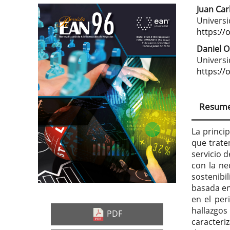
Juan Car
Barra
Con
Univers
lateral
prin
https://
del
del
Daniel O
Univers
artículo
artí
https://
Resum
La princi
que trate
servicio d
con la ne
sostenibi
basada en
en el per
hallazgos 
PDF
caracteri