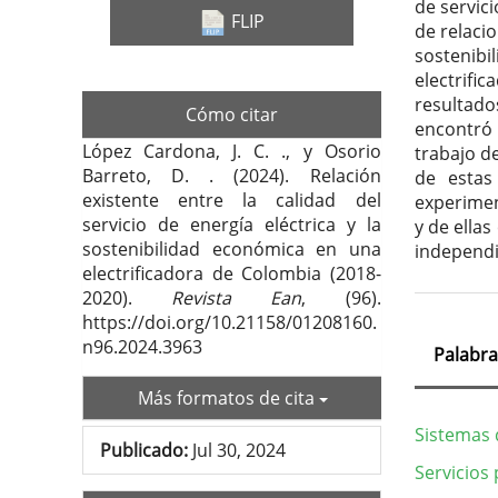
de servici
FLIP
de relacio
sostenibi
electrifi
resultad
Cómo citar
encontró u
López Cardona, J. C. ., y Osorio
trabajo d
Barreto, D. . (2024). Relación
de estas
existente entre la calidad del
experimen
servicio de energía eléctrica y la
y de ella
sostenibilidad económica en una
independi
electrificadora de Colombia (2018-
2020).
Revista Ean
, (96).
https://doi.org/10.21158/01208160.
n96.2024.3963
Palabra
Más formatos de cita
Sistemas 
Publicado:
Jul 30, 2024
Servicios 