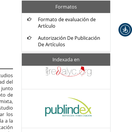
formatos
Formatos
Formato de evaluación de
Artículo
Autorización De Publicación
De Artículos
Indexada-
Indexada en
de
tudios
ad del
 junto
pto de
mixta,
studio
ar los
a a la
tación