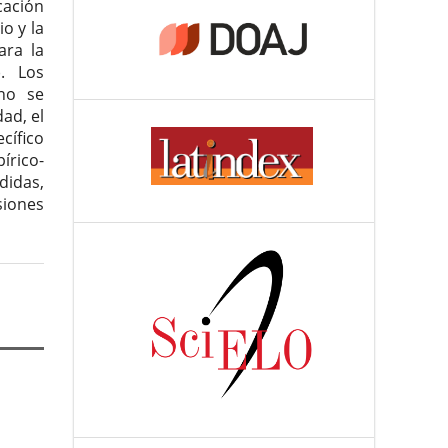
cación
io y la
ara la
). Los
 no se
ad, el
cífico
írico-
didas,
siones