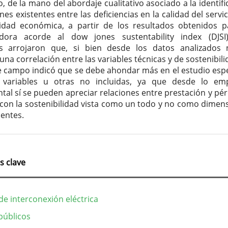
o, de la mano del abordaje cualitativo asociado a la identifi
nes existentes entre las deficiencias en la calidad del servic
lidad económica, a partir de los resultados obtenidos p
cadora acorde al dow jones sustentability index (DJSI
os arrojaron que, si bien desde los datos analizados
na correlación entre las variables técnicas y de sostenibilid
e campo indicó que se debe ahondar más en el estudio espe
 variables u otras no incluidas, ya que desde lo emp
tal sí se pueden apreciar relaciones entre prestación y pér
s con la sostenibilidad vista como un todo y no como dimen
entes.
s clave
de interconexión eléctrica
públicos