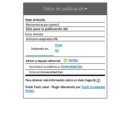
Datos de publicación
Este artículo
Revisores/as por pares
0
Días para la publicación
365
Declaraciones de autoría
Este artículo
Otros artículos
Esta revista
Artículos aceptados
0%
DOAJ
Indexado en
GS
Perfiles
Editor y equipo editorial
Sociedad académica
Universidad Ean
Editorial
Universidad Ean
Para obtener más información sobre un dato, haga clic
Public Facts Label
- Plugin Mantenido por
Public Knowledge
Project