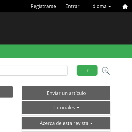
Registrarse
Entrar
Idioma
Ir
Enviar
Enviar un artículo
un
tutoriales
artículo
Tutoriales
acerca-
Acerca de esta revista
de