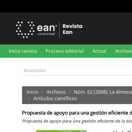
Navegación
principal
Contenido
principal
Barra
lateral
Inicio revista
Proceso editorial
Actual
Archivo
Inicio
Archivos
Núm. 62 (2008): La dimens
Artículos científicos
Propuesta de apoyo para una gestión eficiente d
Propuesta de apoyo para una gestión eficiente de la bi