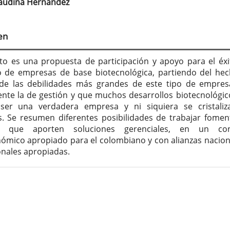
laudina Hernández
tenido
cipal
en
culo
ito es una propuesta de participación y apoyo para el éxi
o de empresas de base biotecnológica, partiendo del he
de las debilidades más grandes de este tipo de empres
nte la de gestión y que muchos desarrollos biotecnológic
 ser una verdadera empresa y ni siquiera se cristali
. Se resumen diferentes posibilidades de trabajar fome
vas que aporten soluciones gerenciales, en un con
ómico apropiado para el colombiano y con alianzas nacion
onales apropiadas.
lles
culo