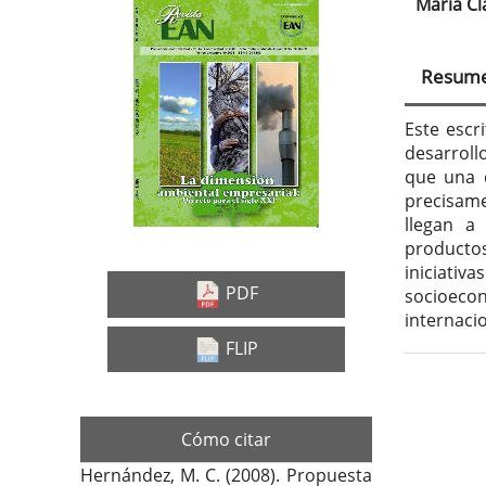
María C
Barra
Con
lateral
prin
Resum
del
del
artículo
artí
Este escr
desarroll
que una 
precisame
llegan a
productos
iniciati
PDF
socioecon
internaci
FLIP
Deta
del
Cómo citar
artí
Hernández, M. C. (2008). Propuesta