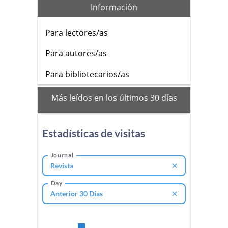
Información
Para lectores/as
Para autores/as
Para bibliotecarios/as
mas_vistos
Más leídos en los últimos 30 días