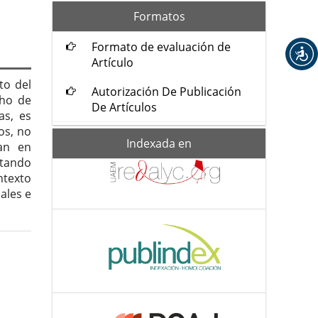
formatos
Formatos
Formato de evaluación de
Artículo
to del
Autorización De Publicación
cho de
De Artículos
as, es
os, no
Indexada-
Indexada en
zan en
de
ntando
texto
ales e