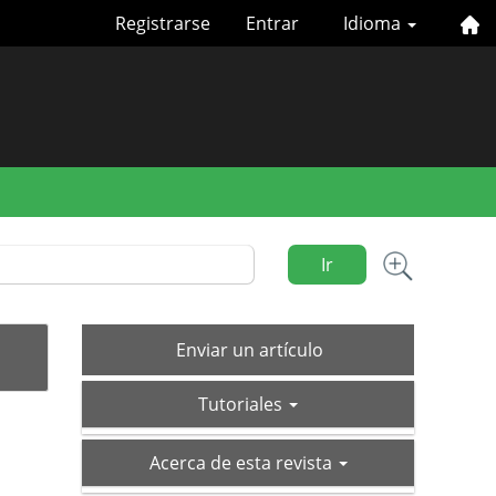
Registrarse
Entrar
Idioma
Ir
Enviar
Enviar un artículo
un
tutoriales
artículo
Tutoriales
acerca-
Acerca de esta revista
de