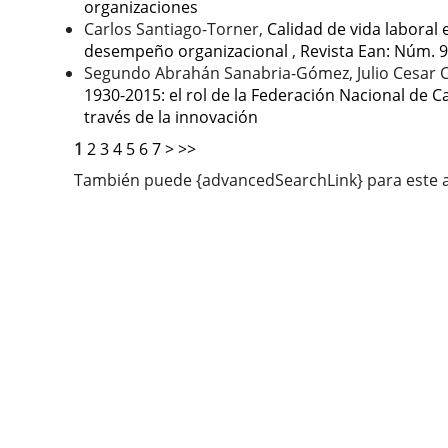
organizaciones
Carlos Santiago-Torner,
Calidad de vida laboral
desempeño organizacional
,
Revista Ean: Núm. 9
Segundo Abrahán Sanabria-Gómez, Julio Cesar
1930-2015: el rol de la Federación Nacional de 
través de la innovación
1
2
3
4
5
6
7
>
>>
También puede {advancedSearchLink} para este a