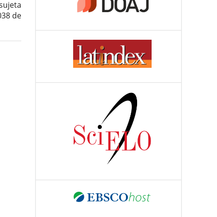
sujeta
038 de