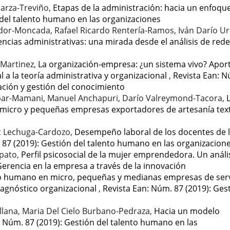
Garza-Treviño,
Etapas de la administración: hacia un enfoqu
 del talento humano en las organizaciones
dor-Moncada, Rafael Ricardo Rentería-Ramos, Iván Darío Ur
encias administrativas: una mirada desde el análisis de red
-Martinez,
La organización-empresa: ¿un sistema vivo? Apor
al a la teoría administrativa y organizacional
,
Revista Ean: 
ación y gestión del conocimiento
bar-Mamani, Manuel Anchapuri, Darío Valreymond-Tacora,
e micro y pequeñas empresas exportadores de artesanía text
ac Lechuga-Cardozo,
Desempeño laboral de los docentes de 
 87 (2019): Gestión del talento humano en las organizacion
mpato,
Perfil psicosocial de la mujer emprendedora. Un análi
Gerencia en la empresa a través de la innovación
to humano en micro, pequeñas y medianas empresas de serv
agnóstico organizacional
,
Revista Ean: Núm. 87 (2019): Ges
lana, Maria Del Cielo Burbano-Pedraza,
Hacia un modelo
: Núm. 87 (2019): Gestión del talento humano en las