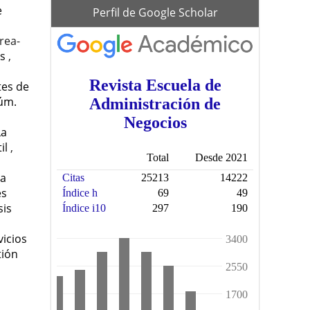
scholar
e
Perfil de Google Scholar
rea-
es
,
tes de
Núm.
La
il
,
la
es
sis
icios
tión