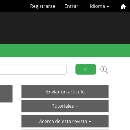
Registrarse
Entrar
Idioma
Ir
Enviar
Enviar un artículo
un
tutoriales
artículo
Tutoriales
acerca-
Acerca de esta revista
de