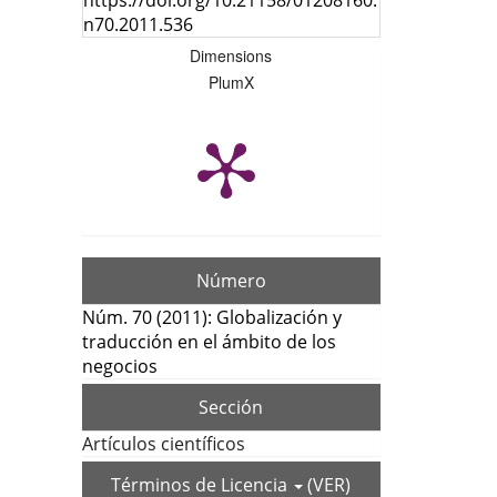
https://doi.org/10.21158/01208160.
n70.2011.536
Dimensions
PlumX
Número
Núm. 70 (2011): Globalización y
traducción en el ámbito de los
negocios
Sección
Artículos científicos
Términos de Licencia
(VER)