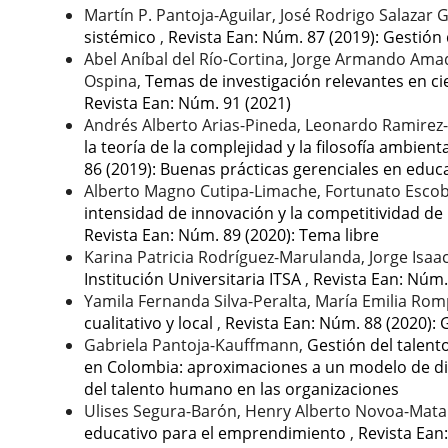
Martín P. Pantoja-Aguilar, José Rodrigo Salazar 
sistémico
,
Revista Ean: Núm. 87 (2019): Gestión
Abel Aníbal del Río-Cortina, Jorge Armando Ama
Ospina,
Temas de investigación relevantes en ci
Revista Ean: Núm. 91 (2021)
Andrés Alberto Arias-Pineda, Leonardo Ramirez
la teoría de la complejidad y la filosofía ambient
86 (2019): Buenas prácticas gerenciales en educ
Alberto Magno Cutipa-Limache, Fortunato Esco
intensidad de innovación y la competitividad d
Revista Ean: Núm. 89 (2020): Tema libre
Karina Patricia Rodríguez-Marulanda, Jorge Isa
Institución Universitaria ITSA
,
Revista Ean: Núm.
Yamila Fernanda Silva-Peralta, María Emilia Ro
cualitativo y local
,
Revista Ean: Núm. 88 (2020): 
Gabriela Pantoja-Kauffmann,
Gestión del talen
en Colombia: aproximaciones a un modelo de di
del talento humano en las organizaciones
Ulises Segura-Barón, Henry Alberto Novoa-Matal
educativo para el emprendimiento
,
Revista Ean