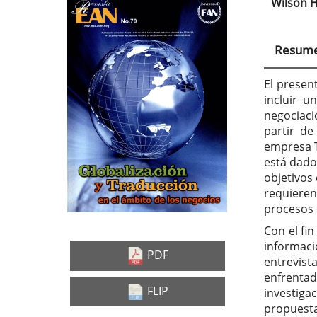
Wilsón H
Barra
Con
lateral
prin
Resum
del
del
artículo
artí
El presen
incluir u
negociaci
partir de
empresa T
está dado
objetivos
requieren
procesos 
Con el fin
informac
PDF
entrevis
enfrentad
FLIP
investiga
propuesta