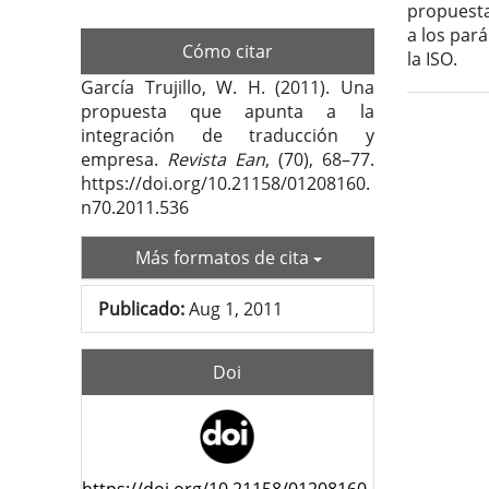
propuesta
a los par
Cómo citar
la ISO.
García Trujillo, W. H. (2011). Una
propuesta que apunta a la
Deta
integración de traducción y
empresa.
Revista Ean
, (70), 68–77.
del
https://doi.org/10.21158/01208160.
artí
n70.2011.536
Más formatos de cita
Publicado:
Aug 1, 2011
Doi