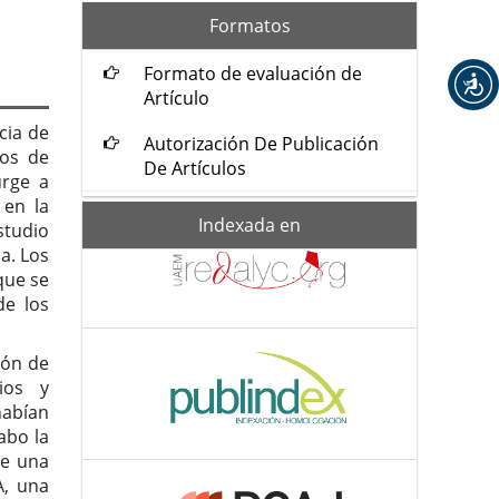
formatos
Formatos
Formato de evaluación de
Artículo
cia de
Autorización De Publicación
sos de
De Artículos
urge a
 en la
Indexada-
Indexada en
studio
de
a. Los
que se
de los
ión de
ios y
habían
abo la
de una
A, una