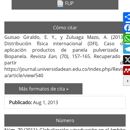
FLIP
Cómo citar
Guisao Giraldo, E. Y., y Zuluaga Mazo, A. (2013).
Distribución física internacional (DFI). Caso de
aplicación productos de panela pulverizada -
Biopanela.
Revista Ean
, (70), 157–165. Recuperado a
partir de
https://journal.universidadean.edu.co/index.php/Revist
a/article/view/540
Más formatos de cita
Publicado:
Aug 1, 2013
Número