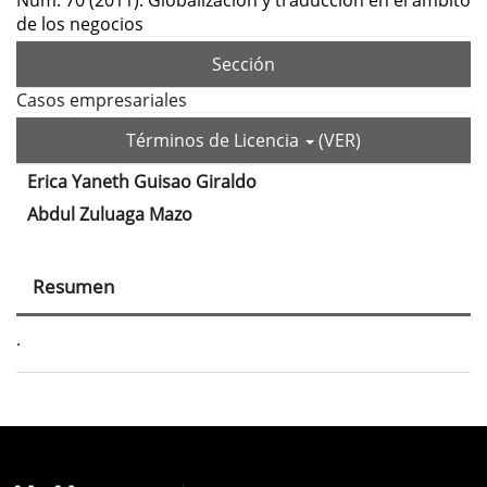
Núm. 70 (2011): Globalización y traducción en el ámbito
de los negocios
Sección
Casos empresariales
Términos de Licencia
(VER)
Erica Yaneth Guisao Giraldo
Contenido
Abdul Zuluaga Mazo
principal
del
Resumen
artículo
.
Detalles
del