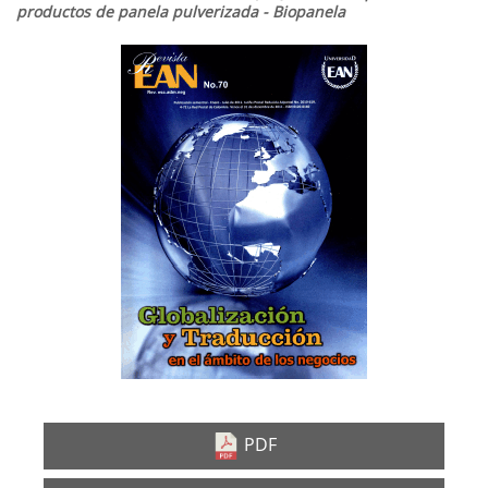
productos de panela pulverizada - Biopanela
Barra
lateral
del
artículo
PDF