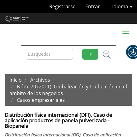
Navegación
Registrarse
Entrar
Idioma
principal
Contenido
principal
Barra
Toggl
lateral
naviga
Ir
Inicio
Archivos
Núm. 70 (2011): Globalización y traducción en el
ámbito de los negocios
Casos empresariales
Distribución física internacional (DFI). Caso de
aplicación productos de panela pulverizada -
Biopanela
Distribución física internacional (DFI). Caso de aplicación