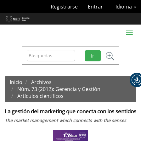
Navegación
Registrarse
Entrar
Idioma
principal
Contenido
principal
Barra
Toggl
lateral
naviga
Ir
Inicio
Archivos
Núm. 73 (2012): Gerencia y Gestión
Artículos científicos
La gestión del marketing que conecta con los sentidos
The market management which connects with the senses
Barra