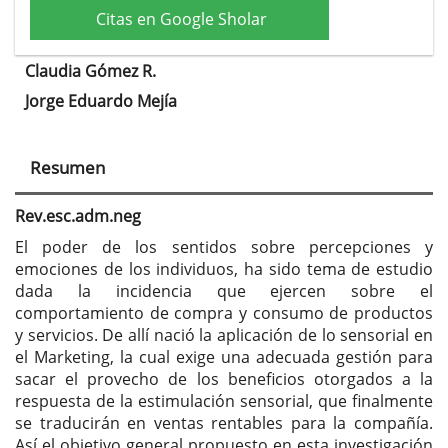
Citas en Google Sholar
Claudia Gómez R.
Contenido
Jorge Eduardo Mejía
principal
del
Resumen
artículo
Rev.esc.adm.neg
El poder de los sentidos sobre percepciones y
emociones de los individuos, ha sido tema de estudio
dada la incidencia que ejercen sobre el
comportamiento de compra y consumo de productos
y servicios. De allí nació la aplicación de lo sensorial en
el Marketing, la cual exige una adecuada gestión para
sacar el provecho de los beneficios otorgados a la
respuesta de la estimulación sensorial, que finalmente
se traducirán en ventas rentables para la compañía.
Así el objetivo general propuesto en esta investigación