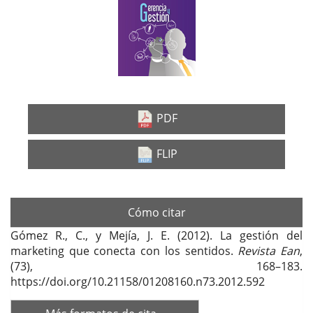
lateral
del
artículo
PDF
FLIP
Cómo citar
Gómez R., C., y Mejía, J. E. (2012). La gestión del
marketing que conecta con los sentidos.
Revista Ean
,
(73), 168–183.
https://doi.org/10.21158/01208160.n73.2012.592