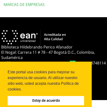
MARCAS DE EMPRESAS
Detalles
del
artículo
Biblioteca Hildebrando Perico Afanador
El Nogal: Carrera 11 # 78 - 47 Bogotá D.C., Colombia,
Sudamérica
Teléfono:
+(57-601) 593 6464 Ext. 2285
+57 316 8748114
E-mail:
soporteojs@universidadean.edu.co
-
Este portal usa cookies para mejorar su
biblioteca@universidadean.edu.co
experiencia de usuario. Al utilizar nuestro
sitio web, usted acepta nuestra Política de
Sistema OJS - Metabiblioteca |
cookies.
Estoy de acuerdo