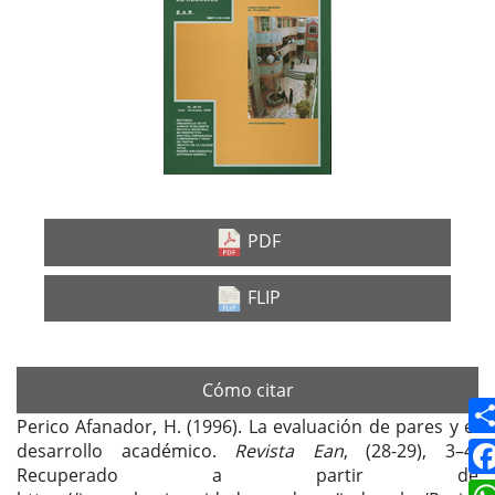
lateral
del
artículo
PDF
FLIP
Cómo citar
Perico Afanador, H. (1996). La evaluación de pares y el
desarrollo académico.
Revista Ean
, (28-29), 3–4.
Recuperado a partir de