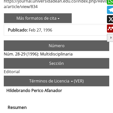
https://journal.universidadean.edu.co/index.php/Revist
a/article/view/834
Más formatos de cita
Publicado:
Feb 27, 1996
Número
Núm. 28-29 (1996): Multidisciplinaria
Sección
Editorial
Términos de Licencia
(VER)
Hildebrando Perico Afanador
Contenido
principal
Resumen
del