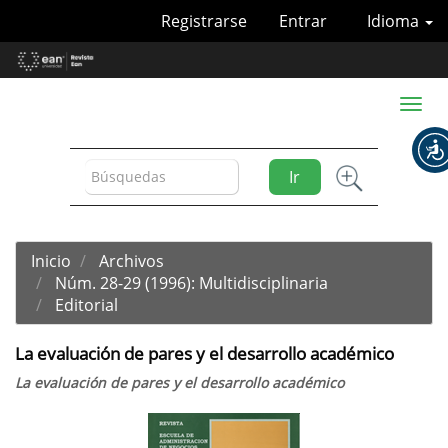
Navegación
Registrarse
Entrar
Idioma
principal
Contenido
principal
Barra
Toggl
lateral
naviga
Ir
Inicio
Archivos
Núm. 28-29 (1996): Multidisciplinaria
Editorial
La evaluación de pares y el desarrollo académico
La evaluación de pares y el desarrollo académico
Barra