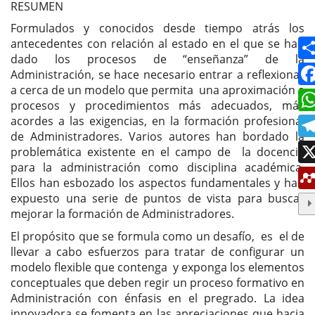
artículo
RESUMEN
Formulados y conocidos desde tiempo atrás los
antecedentes con relación al estado en el que se han
dado los procesos de “enseñanza” de la
Administración, se hace necesario entrar a reflexionar
a cerca de un modelo que permita una aproximación a
procesos y procedimientos más adecuados, más
acordes a las exigencias, en la formación profesional
de Administradores. Varios autores han bordado la
problemática existente en el campo de la docencia
para la administración como disciplina académica.
Ellos han esbozado los aspectos fundamentales y han
expuesto una serie de puntos de vista para buscar
mejorar la formación de Administradores.
El propósito que se formula como un desafío, es el de
llevar a cabo esfuerzos para tratar de configurar un
modelo flexible que contenga y exponga los elementos
conceptuales que deben regir un proceso formativo en
Administración con énfasis en el pregrado. La idea
innovadora se fomenta en las apreciaciones que hacia