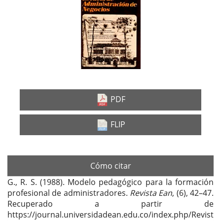
Barra
lateral
del
artículo
PDF
FLIP
Cómo citar
G., R. S. (1988). Modelo pedagógico para la formación
profesional de administradores.
Revista Ean
, (6), 42–47.
Recuperado a partir de
https://journal.universidadean.edu.co/index.php/Revist