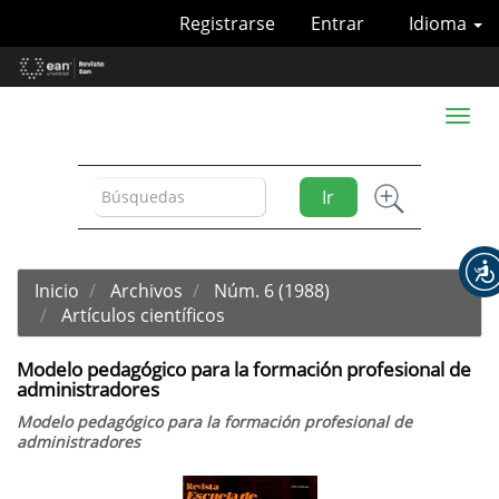
Navegación
Registrarse
Entrar
Idioma
principal
Contenido
principal
Barra
Toggl
lateral
naviga
Ir
Inicio
Archivos
Núm. 6 (1988)
Artículos científicos
Modelo pedagógico para la formación profesional de
administradores
Modelo pedagógico para la formación profesional de
administradores