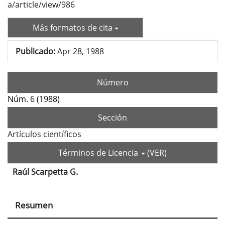
a/article/view/986
Más formatos de cita
Publicado:
Apr 28, 1988
Número
Núm. 6 (1988)
Sección
Artículos científicos
Términos de Licencia
(VER)
Raúl Scarpetta G.
Contenido
principal
Resumen
del