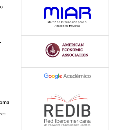
so
r
ónoma
res