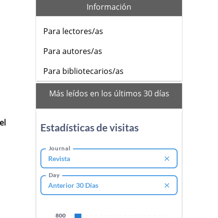
Información
Para lectores/as
Para autores/as
Para bibliotecarios/as
mas_vistos
Más leídos en los últimos 30 días
el