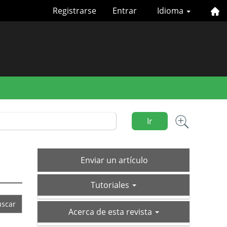
Registrarse
Entrar
Idioma
Ir
Enviar
Enviar un artículo
un
tutoriales
artículo
Tutoriales
acerca-
Acerca de esta revista
de