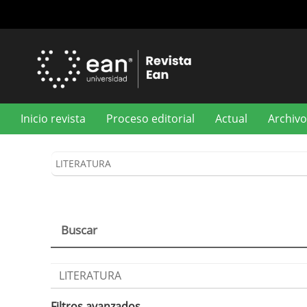
Navegación
principal
Contenido
principal
Barra
lateral
Inicio revista
Proceso editorial
Actual
Archivo
Buscar
Buscar
artículos
por
Filtros avanzados