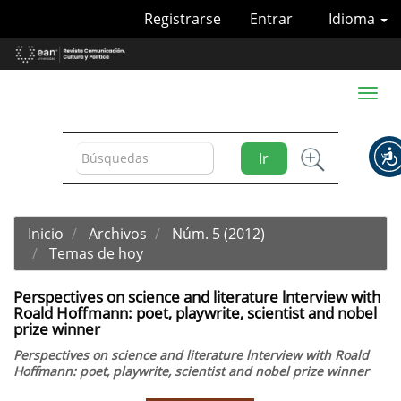
Navegación
Registrarse
Entrar
Idioma
principal
Contenido
principal
Barra
Toggl
lateral
naviga
Ir
Inicio
Archivos
Núm. 5 (2012)
Temas de hoy
Perspectives on science and literature lnterview with
Roald Hoffmann: poet, playwrite, scientist and nobel
prize winner
Perspectives on science and literature lnterview with Roald
Hoffmann: poet, playwrite, scientist and nobel prize winner