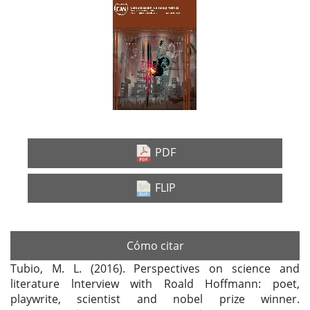
Barra
lateral
del
artículo
PDF
FLIP
Cómo citar
Tubio, M. L. (2016). Perspectives on science and
literature lnterview with Roald Hoffmann: poet,
playwrite, scientist and nobel prize winner.