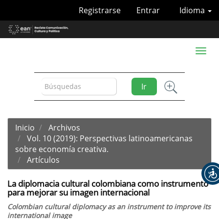
Navegación
Registrarse
Entrar
Idioma
principal
Contenido
principal
Barra
Toggl
lateral
naviga
Ir
Inicio
Archivos
Vol. 10 (2019): Perspectivas latinoamericanas
sobre economía creativa.
Artículos
La diplomacia cultural colombiana como instrumento
para mejorar su imagen internacional
Colombian cultural diplomacy as an instrument to improve its
international image