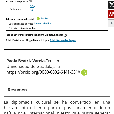
Artículos aceptados
0%
DOAJ
Indexado en
GS
Perfiles
Editor y equipo editorial
Sociedad académica
Universidad Ean
Editorial
Universidad Ean
Para obtener más información sobre un dato, haga clic
Public Facts Label
- Plugin Mantenido por
Public Knowledge Project
Paola Beatriz Varela-Trujillo
Contenido
Universidad de Guadalajara
principal
https://orcid.org/0000-0002-6441-331X
del
artículo
Resumen
La diplomacia cultural se ha convertido en una
herramienta eficiente para el posicionamiento de un
país a nivel internacional, puesto que busca generar