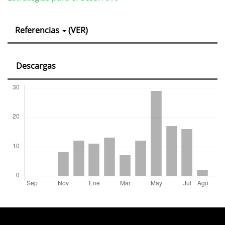
Detalles
Referencias
(VER)
del
artículo
Descargas