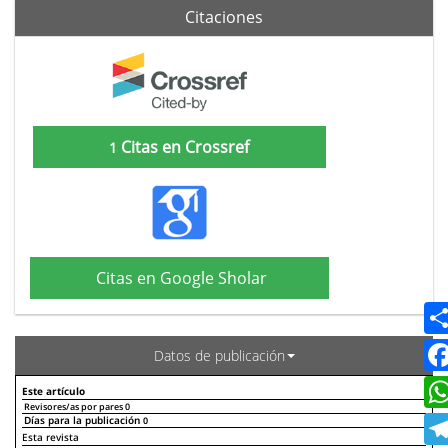
Citaciones
Citas en Crossref
1
Citas en Google Sholar
Datos de publicación
Este artículo
Revisores/as por pares
0
Días para la publicación
0
Declaraciones de autoría
Este artículo
Otros artículos
Esta revista