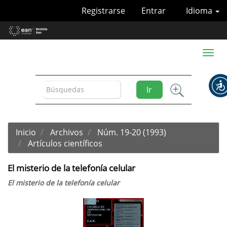
Navegación
Registrarse
Entrar
Idioma
principal
Contenido
principal
Barra
Toggl
lateral
naviga
Ir
Inicio
Archivos
Núm. 19-20 (1993)
Artículos científicos
El misterio de la telefonía celular
El misterio de la telefonía celular
Barra