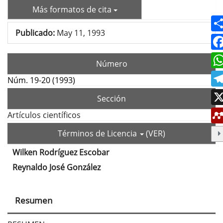
Más formatos de cita
Publicado:
May 11, 1993
Número
Núm. 19-20 (1993)
Sección
Artículos científicos
Términos de Licencia
(VER)
Wilken Rodríguez Escobar
Contenido
Reynaldo José González
principal
del
Resumen
artículo