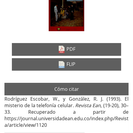
lateral
del
artículo
PDF
FLIP
Cómo citar
Rodríguez Escobar, W., y González, R. J. (1993). El
misterio de la telefonía celular.
Revista Ean
, (19-20), 30–
33. Recuperado a partir de
https://journal.universidadean.edu.co/index.php/Revist
a/article/view/1120