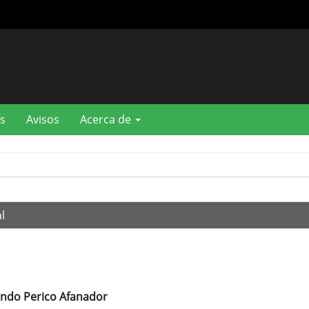
s
Avisos
Acerca de
l
ando Perico Afanador