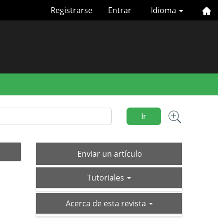
Registrarse
Entrar
Idioma
Ir
Enviar
Enviar un artículo
un
tutoriales
artículo
Tutoriales
acerca-
Acerca de esta revista
de