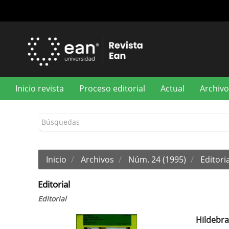
Navegación
principal
Contenido
principal
Barra
lateral
Inicio revista
Proceso editorial
Actual
Archivo
Inicio
Archivos
Núm. 24 (1995)
Editoria
Editorial
Editorial
Hildebr