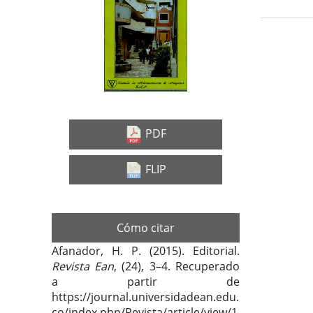
Barra
Con
lateral
prin
del
del
Deta
artículo
artí
del
artí
PDF
FLIP
Cómo citar
Afanador, H. P. (2015). Editorial.
Revista Ean
, (24), 3–4. Recuperado
a partir de
https://journal.universidadean.edu.
co/index.php/Revista/article/view/1