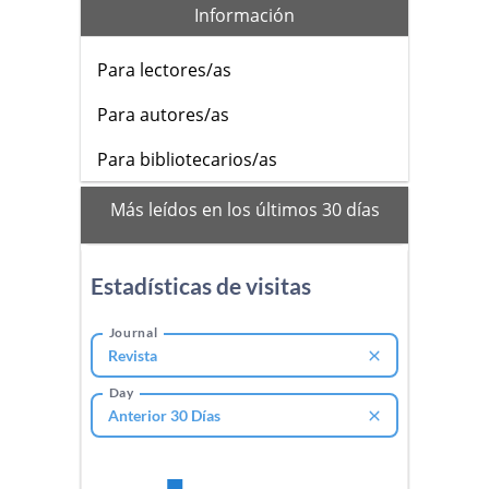
Información
Para lectores/as
Para autores/as
Para bibliotecarios/as
mas_vistos
Más leídos en los últimos 30 días