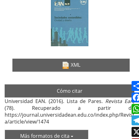
Barra
lateral
del
artículo
XML
Cómo citar
Universidad EAN. (2016). Lista de Pares.
Revista Ean
,
(78). Recuperado a partir de
https://journal.universidadean.edu.co/index.php/Revist
a/article/view/1474
Más formatos de cita