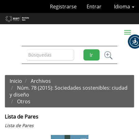
Navegación
Registrarse
Entrar
Idioma
principal
Contenido
principal
Barra
Toggl
lateral
naviga
Ir
Inicio
Archivos
Núm. 78 (2015): Sociedades sostenibles: ciudad
y diseño
Otros
Lista de Pares
Lista de Pares