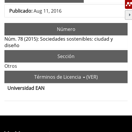
Publicado:
Aug 11, 2016
Número
Núm. 78 (2015): Sociedades sostenibles: ciudad y
diseño
Sección
Otros
Términos de Licencia
(VER)
Universidad EAN
Contenido
principal
del
Detalles
artículo
del