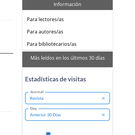
Información
Para lectores/as
Para autores/as
Para bibliotecarios/as
mas_vistos
Más leídos en los últimos 30 días