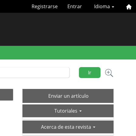
Registrarse
Entrar
Idioma
Ir
Enviar
Enviar un artículo
un
tutoriales
artículo
Tutoriales
acerca-
Acerca de esta revista
de