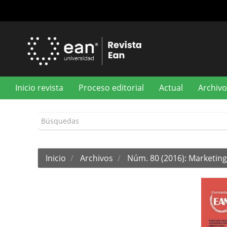
Navegación
principal
Contenido
principal
Barra
lateral
Inicio revista
Proceso editorial
Actual
Archivo
Inicio
Archivos
Núm. 80 (2016): Marketing 