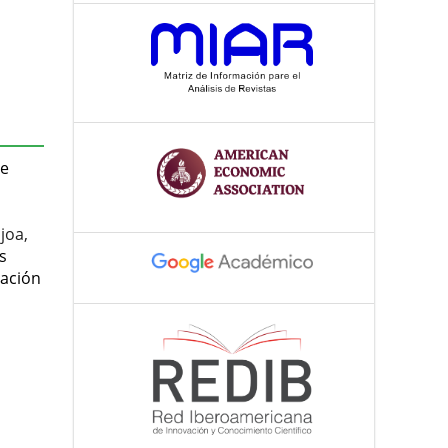
de
joa,
s
cación