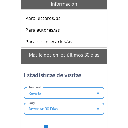
Información
Para lectores/as
Para autores/as
Para bibliotecarios/as
mas_vistos
Más leídos en los últimos 30 días