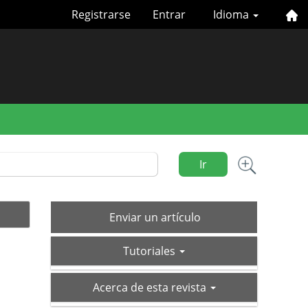
Registrarse
Entrar
Idioma
Ir
Enviar
Enviar un artículo
un
tutoriales
artículo
Tutoriales
acerca-
Acerca de esta revista
de