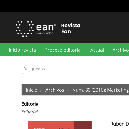
Navegación
principal
Contenido
principal
Barra
lateral
Inicio revista
Proceso editorial
Actual
Archivo
Inicio
Archivos
Núm. 80 (2016): Marketing 
Editorial
Editorial
Ruben D