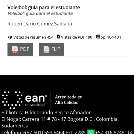
Voleibol: guía para el estudiante
Voleibol: guía para el estudiante
Rubén Darío Gómez Saldaña
Vistas de resúmen 454 |
Vistas de PDF 190 |
pp. 104-104
PDF
FLIP
Biblioteca Hildebrando Perico Afanador
El Nogal: Carrera 11 # 78 - 47 Bogotá D.C., Colombia,
Sudamérica
Teléfono:
+(57-601) 593 6464 Ext. 2285
+57 316 8748114