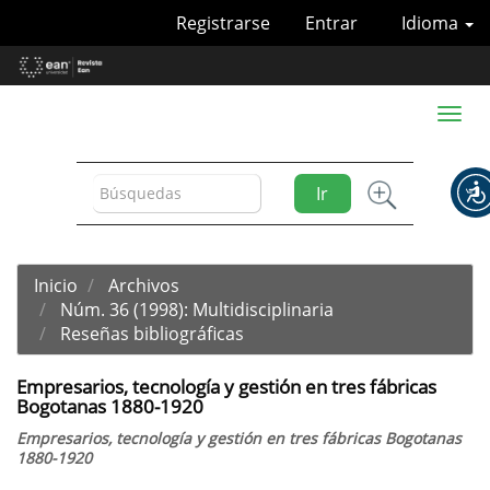
Navegación
Registrarse
Entrar
Idioma
principal
Contenido
principal
Barra
Toggl
lateral
naviga
Ir
Inicio
Archivos
Núm. 36 (1998): Multidisciplinaria
Reseñas bibliográficas
Empresarios, tecnología y gestión en tres fábricas
Bogotanas 1880-1920
Empresarios, tecnología y gestión en tres fábricas Bogotanas
1880-1920