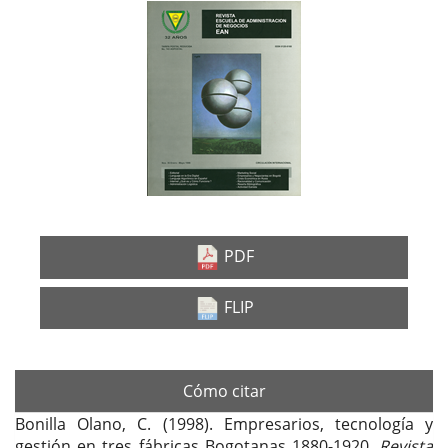
Barra
lateral
del
artículo
PDF
FLIP
Cómo citar
Bonilla Olano, C. (1998). Empresarios, tecnología y
gestión en tres fábricas Bogotanas 1880-1920.
Revista