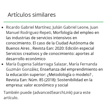
principal
del
Detalles
Artículos similares
artículo
del
artículo
Ricardo Gabriel Martínez, Julián Gabriel Leone, Juan
Manuel Rodriguez-Repeti,
Morfología del empleo en
las industrias de servicios intensivos en
conocimiento. El caso de la Ciudad Autónoma de
Buenos Aires
,
Revista Ean: 2020: Edición especial
Servicios creativos y de conocimiento: aportes al
desarrollo económico
María Eugenia Saldarriaga Salazar, María Fernanda
Guzmán González,
Enseñanza del emprendimiento en
la educación superior: ¿Metodología o modelo?
,
Revista Ean: Núm. 85 (2018): Sostenibilidad en la
empresa: valor económico y social
También puede {advancedSearchLink} para este
artículo.