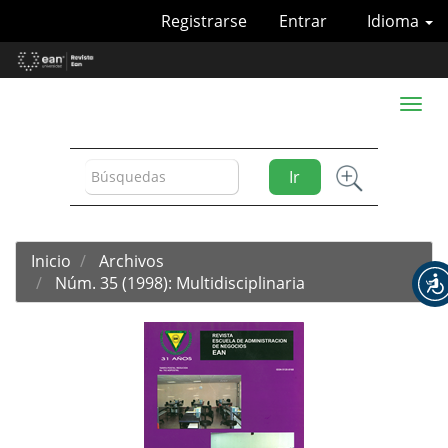
Navegación
Registrarse
Entrar
Idioma
principal
Contenido
principal
Barra
Toggl
lateral
naviga
Ir
Inicio
Archivos
Núm. 35 (1998): Multidisciplinaria