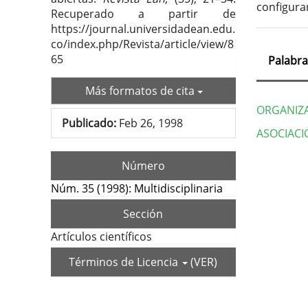
configura
Recuperado a partir de
https://journal.universidadean.edu.
co/index.php/Revista/article/view/8
65
Palabra
Más formatos de cita
ORGANIZA
Publicado:
Feb 26, 1998
ASOCIACI
Deta
Número
del
Núm. 35 (1998): Multidisciplinaria
artí
Sección
Artículos científicos
Términos de Licencia
(VER)