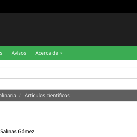
s
Avisos
Acerca de
plinaria
Artículos científicos
 Salinas Gómez