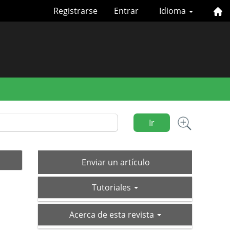
Registrarse
Entrar
Idioma
Ir
Enviar
Enviar un artículo
un
tutoriales
artículo
Tutoriales
acerca-
Acerca de esta revista
de