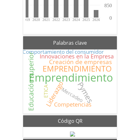
Palabras clave
Comportamiento del consumidor
Educación superior
Innovaciones en la Empresa
Creación de empresas
EMPRENDIMIENTO
Emprendimiento
Liderazgo
Pymes
ETICA
Mercadeo
Competencias
Código QR