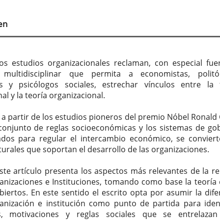
tenido
cipal
en
culo
os estudios organizacionales reclaman, con especial fuer
 multidisciplinar que permita a economistas, politó
s y psicólogos sociales, estrechar vínculos entre la 
nal y la teoría organizacional.
, a partir de los estudios pioneros del premio Nóbel Ronald
 conjunto de reglas socioeconómicas y los sistemas de go
ados para regular el intercambio económico, se convier
turales que soportan el desarrollo de las organizaciones.
este artículo presenta los aspectos más relevantes de la re
anizaciones e Instituciones, tomando como base la teoría 
biertos. En este sentido el escrito opta por asumir la dife
anización e institución como punto de partida para ident
os, motivaciones y reglas sociales que se entrelaza