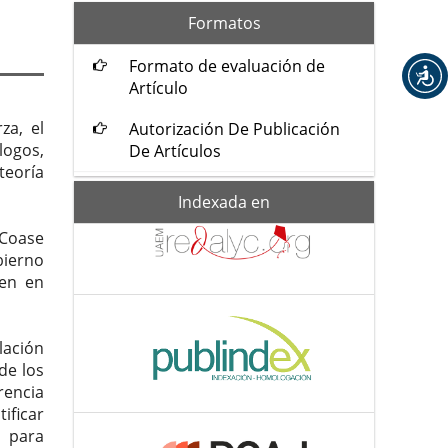
formatos
Formatos
Formato de evaluación de
Artículo
za, el
Autorización De Publicación
logos,
De Artículos
teoría
Indexada-
Indexada en
de
 Coase
bierno
ten en
lación
de los
rencia
ificar
n para