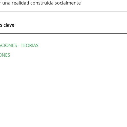
r una realidad construida socialmente
s clave
CIONES - TEORIAS
ONES
lles
culo