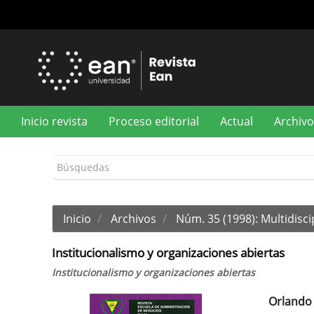
Navegación
principal
Contenido
principal
Barra
lateral
Inicio revista
Proceso editorial
Actual
Archivo
Inicio
Archivos
Núm. 35 (1998): Multidisci
Institucionalismo y organizaciones abiertas
Institucionalismo y organizaciones abiertas
Orlando