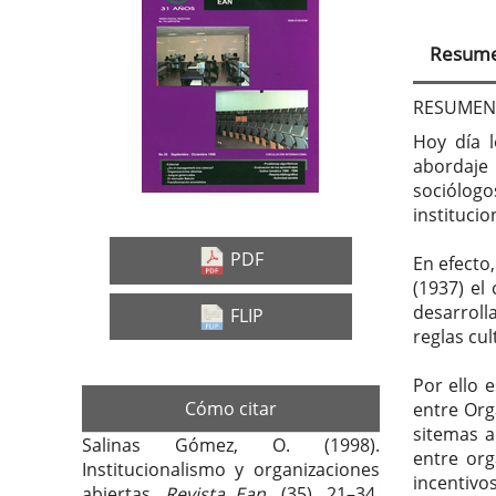
Barra
Con
lateral
prin
Resum
del
del
artículo
artí
RESUMEN
Hoy día l
abordaje
sociólogo
institucio
PDF
En efecto
(1937) el
desarroll
FLIP
reglas cul
Por ello 
Cómo citar
entre Org
sitemas a
Salinas Gómez, O. (1998).
entre org
Institucionalismo y organizaciones
incentiv
abiertas.
Revista Ean
, (35), 21–34.