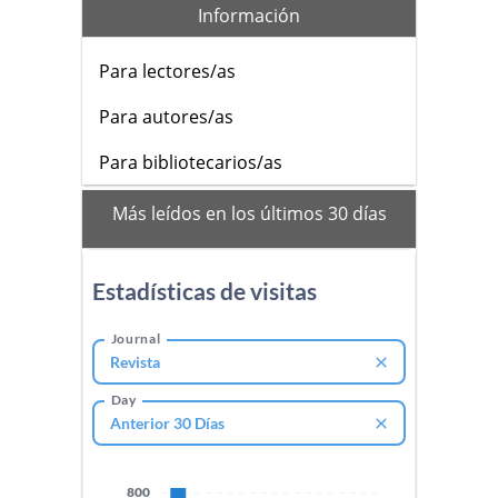
Información
Para lectores/as
Para autores/as
Para bibliotecarios/as
mas_vistos
Más leídos en los últimos 30 días