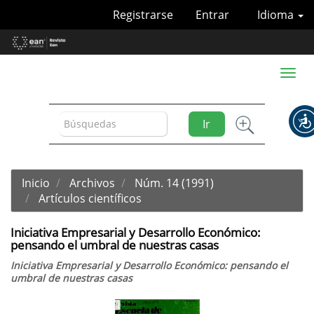
Navegación
Registrarse
Entrar
Idioma
principal
Contenido
principal
Barra
Toggl
lateral
naviga
Ir
Inicio
Archivos
Núm. 14 (1991)
Artículos científicos
Iniciativa Empresarial y Desarrollo Económico:
pensando el umbral de nuestras casas
Iniciativa Empresarial y Desarrollo Económico: pensando el
umbral de nuestras casas