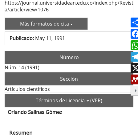
https://journal.universidadean.edu.co/index.php/Revist
a/article/view/1076
Más formatos de cita
Publicado:
May 11, 1991
Número
Núm. 14 (1991)
Sección
Artículos científicos
Términos de Licencia
(VER)
Orlando Salinas Gómez
Contenido
principal
Resumen