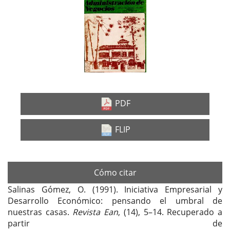
Barra
lateral
del
artículo
PDF
FLIP
Cómo citar
Salinas Gómez, O. (1991). Iniciativa Empresarial y
Desarrollo Económico: pensando el umbral de
nuestras casas.
Revista Ean
, (14), 5–14. Recuperado a
partir de