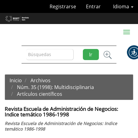
Navegación
Registrarse
Entrar
Idioma
principal
Contenido
principal
Barra
Toggl
lateral
naviga
Ir
Inicio
Archivos
Núm. 35 (1998): Multidisciplinaria
Artículos científicos
Revista Escuela de Administración de Negocios:
Indice temático 1986-1998
Revista Escuela de Administración de Negocios: Indice
temático 1986-1998