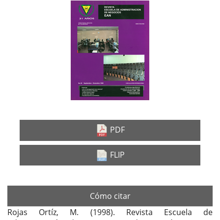
Barra
lateral
del
artículo
PDF
FLIP
Cómo citar
Rojas Ortíz, M. (1998). Revista Escuela de