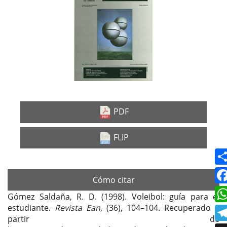
lateral
del
artículo
PDF
FLIP
Cómo citar
Gómez Saldaña, R. D. (1998). Voleibol: guía para el
estudiante.
Revista Ean
, (36), 104–104. Recuperado a
partir de