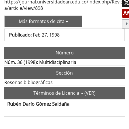
https://journal.universidadean.edu.co/index.php/Revist
a/article/view/898
Más formatos de cita
Publicado:
Feb 27, 1998
Número
Núm. 36 (1998): Multidisciplinaria
Sección
Reseñas bibliográficas
Términos de Licencia
(VER)
Rubén Darío Gómez Saldaña
Contenido
principal
del