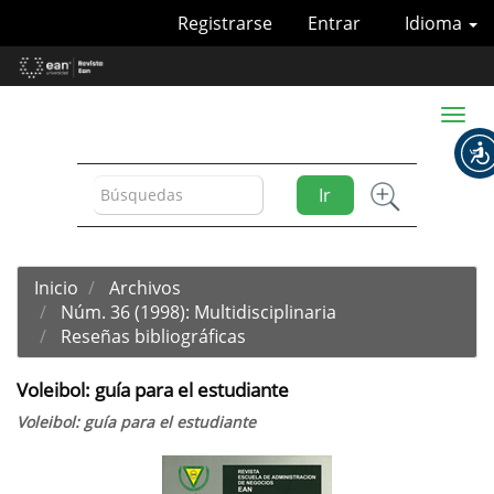
Navegación
Registrarse
Entrar
Idioma
principal
Contenido
principal
Barra
Toggl
lateral
naviga
Ir
Inicio
Archivos
Núm. 36 (1998): Multidisciplinaria
Reseñas bibliográficas
Voleibol: guía para el estudiante
Voleibol: guía para el estudiante
Barra