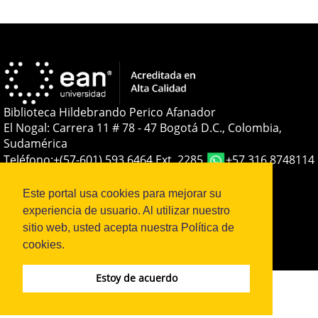
Detalles
del
artículo
Biblioteca Hildebrando Perico Afanador
El Nogal: Carrera 11 # 78 - 47 Bogotá D.C., Colombia,
Sudamérica
Teléfono:
+(57-601) 593 6464 Ext. 2285
+57 316 8748114
E-mail:
soporteojs@universidadean.edu.co
-
biblioteca@universidadean.edu.co
Este portal usa cookies para mejorar su
experiencia de usuario. Al utilizar nuestro
sitio web, usted acepta nuestra Política de
Sistema OJS - Metabiblioteca |
cookies.
Estoy de acuerdo