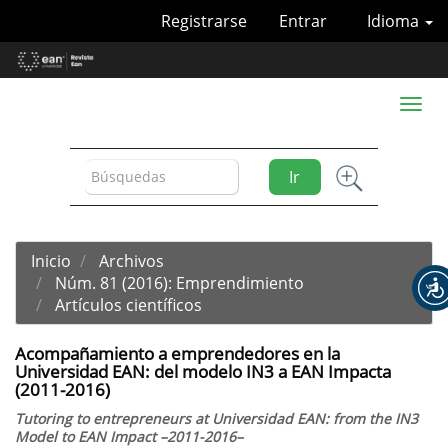
Navegación
Registrarse
Entrar
Idioma
principal
Contenido
principal
Barra
Toggl
lateral
naviga
Ir
Inicio
Archivos
Núm. 81 (2016): Emprendimiento
Artículos científicos
Acompañamiento a emprendedores en la
Universidad EAN: del modelo IN3 a EAN Impacta
(2011-2016)
Tutoring to entrepreneurs at Universidad EAN: from the IN3
Model to EAN Impact –2011-2016–